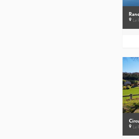
Le 
Circ
Le 