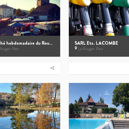
Marché hebdomadaire du Rouget
SARL Ets. LACOMBE
Rouget-Pers
Le Rouget-Pers