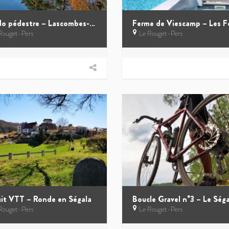
Rando pédestre – Lascombes-Basses
Rouget-Pers
Le Rouget-Pers
uit VTT – Ronde en Ségala
Boucle Gravel n°3 – Le Séga
Rouget-Pers
Le Rouget-Pers