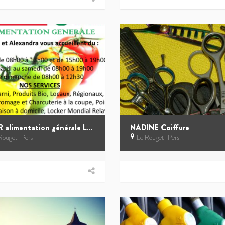
SPAR alimentation générale Le Rouget
NADINE Coiffure
Rouget-Pers
Le Rouget-Pers