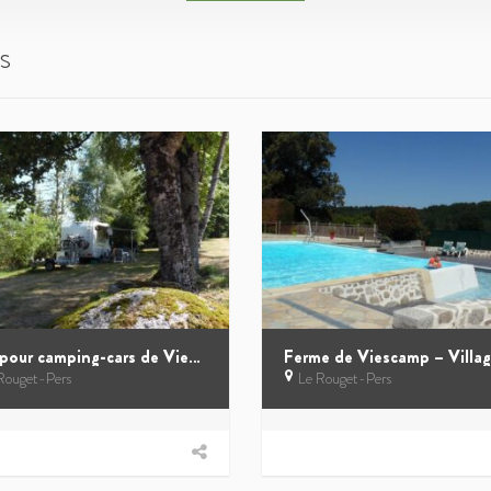
s
Aire pour camping-cars de Viescamp
Rouget-Pers
Le Rouget-Pers