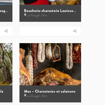
Ferme de Viescamp – Les Fougères
Boucherie-charcuterie Laurissergues
Le Rouget-Pers
la
Mas – Charcuteries et salaisons
Le Rouget-Pers