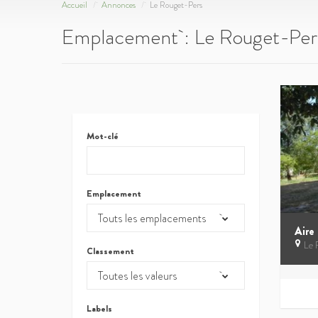
Accueil
Annonces
Le Rouget-Pers
Emplacement :
Le Rouget-Per
Mot-clé
Emplacement
Touts les emplacements
Le 
Classement
Toutes les valeurs
Labels