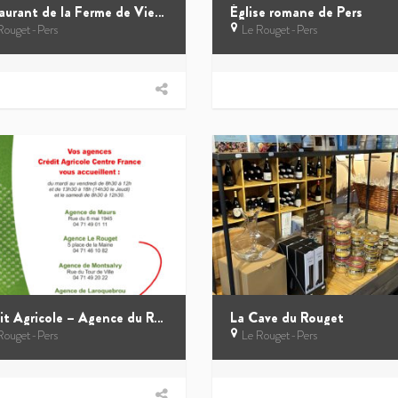
Restaurant de la Ferme de Viescamp
Église romane de Pers
Rouget-Pers
Le Rouget-Pers
Crédit Agricole – Agence du Rouget
La Cave du Rouget
Rouget-Pers
Le Rouget-Pers