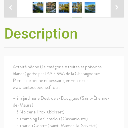
Description
Activité pêche (1e catégorie = truites et poissons
blancs) gérée par l’AAPPMA de la Châtaigneraie.
Permis de pêche nécessaire, en vente sur
www.cartedepeche.fr ou :
– à la jardinerie Destruels-Bouygues (Saint-Étienne-
de-Maurs)
– à l’épicerie Proxi (Boisset)
– au camping Le Cantalou (Cassaniouze)
– au bar du Centre (Saint-Mamet-la-Salvetat)