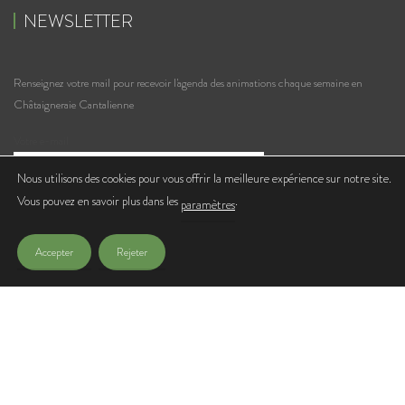
NEWSLETTER
Renseignez votre mail pour recevoir l'agenda des animations chaque semaine en
Châtaigneraie Cantalienne
Votre e-mail
Nous utilisons des cookies pour vous offrir la meilleure expérience sur notre site.
Vous pouvez en savoir plus dans les
.
J'accepte de recevoir les lettres d'infos de l'Office de Tourisme
paramètres
Accepter
Rejeter