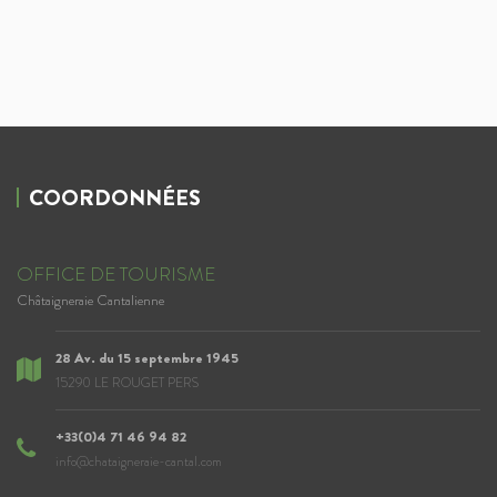
COORDONNÉES
OFFICE DE TOURISME
Châtaigneraie Cantalienne
28 Av. du 15 septembre 1945
15290 LE ROUGET PERS
+33(0)4 71 46 94 82
info@chataigneraie-cantal.com