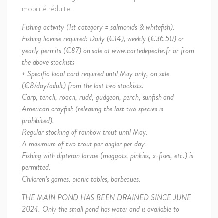
mobilité réduite.
Fishing activity (1st category = salmonids & whitefish).
Fishing license required: Daily (€14), weekly (€36.50) or
yearly permits (€87) on sale at www.cartedepeche.fr or from
the above stockists
+ Specific local card required until May only, on sale
(€8/day/adult) from the last two stockists.
Carp, tench, roach, rudd, gudgeon, perch, sunfish and
American crayfish (releasing the last two species is
prohibited).
Regular stocking of rainbow trout until May.
A maximum of two trout per angler per day.
Fishing with dipteran larvae (maggots, pinkies, x-fises, etc.) is
permitted.
Children’s games, picnic tables, barbecues.
THE MAIN POND HAS BEEN DRAINED SINCE JUNE
2024. Only the small pond has water and is available to