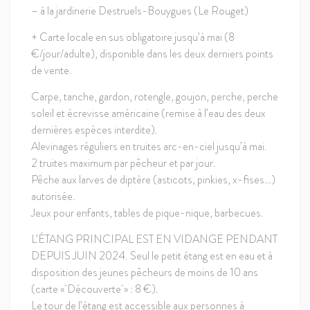
– à la jardinerie Destruels-Bouygues (Le Rouget)
+ Carte locale en sus obligatoire jusqu’à mai (8
€/jour/adulte), disponible dans les deux derniers points
de vente.
Carpe, tanche, gardon, rotengle, goujon, perche, perche
soleil et écrevisse américaine (remise à l’eau des deux
dernières espèces interdite).
Alevinages réguliers en truites arc-en-ciel jusqu’à mai.
2 truites maximum par pêcheur et par jour.
Pêche aux larves de diptère (asticots, pinkies, x-fises…)
autorisée.
Jeux pour enfants, tables de pique-nique, barbecues.
L’ÉTANG PRINCIPAL EST EN VIDANGE PENDANT
DEPUIS JUIN 2024. Seul le petit étang est en eau et à
disposition des jeunes pêcheurs de moins de 10 ans
(carte « Découverte » : 8 €).
Le tour de l’étang est accessible aux personnes à