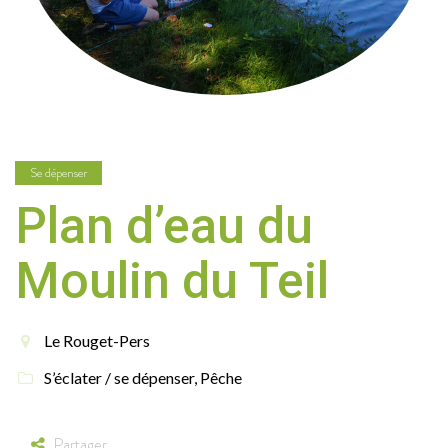
Se dépenser
Plan d’eau du
Moulin du Teil
Le Rouget-Pers
S’éclater / se dépenser
,
Pêche
Partager