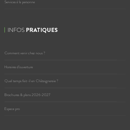
Services à la personne
INFOS
PRATIQUES
Comment venir chez nous ?
Horaires d’ouverture
Quel temps fait-il en Châtaigneraie ?
Brochures & plans 2026-2027
Espace pro