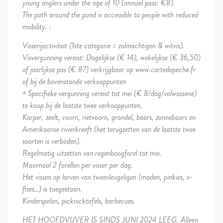
young anglers under the age of 10 (annual pass: €8).
The path around the pond is accessible to people with reduced
mobility. :
Visserijactiviteit (1ste categorie = zalmachtigen & witvis).
Visvergunning vereist: Dagelijkse (€ 14), wekelijkse (€ 36,50)
of jaarlijkse pas (€ 87) verkrijgbaar op www.cartedepeche.fr
of bij de bovenstande verkooppunten
+ Specifieke vergunning vereist tot mei (€ 8/dag/volwassene)
te koop bij de laatste twee verkooppunten.
Karper, zeelt, voorn, rietvoorn, grondel, baars, zonnebaars en
Amerikaanse rivierkreeft (het terugzetten van de laatste twee
soorten is verboden).
Regelmatig uitzetten van regenboogforel tot mei.
Maximaal 2 forellen per visser per dag.
Het vissen op larven van tweevleugeligen (maden, pinkies, x-
fises…) is toegestaan.
Kinderspelen, picknicktafels, barbecues.
HET HOOFDVIJVER IS SINDS JUNI 2024 LEEG. Alleen