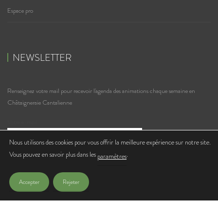
Espace pro
NEWSLETTER
Renseignez votre mail pour recevoir l'agenda des animations chaque semaine en
Châtaigneraie Cantalienne
Votre e-mail
Nous utilisons des cookies pour vous offrir la meilleure expérience sur notre site.
Vous pouvez en savoir plus dans les
.
J'accepte de recevoir les lettres d'infos de l'Office de Tourisme
paramètres
Accepter
Rejeter