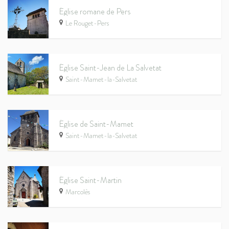
Église romane de Pers
Le Rouget-Pers
Église Saint-Jean de La Salvetat
Saint-Mamet-la-Salvetat
Église de Saint-Mamet
Saint-Mamet-la-Salvetat
Église Saint-Martin
Marcolès