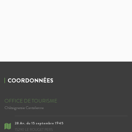
COORDONNÉES
OFFICE DE TOURISME
Châtaigneraie Cantalienne
28 Av. du 15 septembre 1945
15290 LE ROUGET PERS