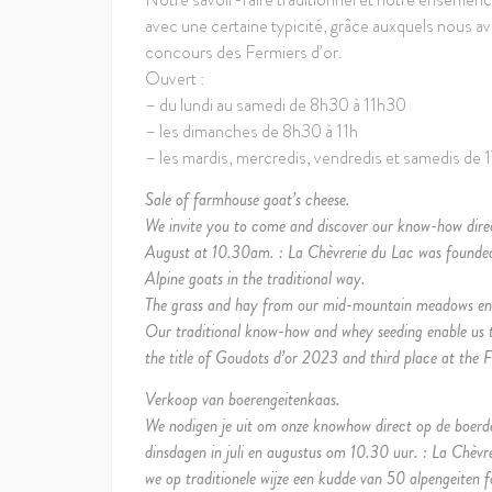
avec une certaine typicité, grâce auxquels nous a
concours des Fermiers d’or.
Ouvert :
– du lundi au samedi de 8h30 à 11h30
– les dimanches de 8h30 à 11h
– les mardis, mercredis, vendredis et samedis de 
Sale of farmhouse goat’s cheese.
We invite you to come and discover our know-how direct
August at 10.30am. : La Chèvrerie du Lac was founded i
Alpine goats in the traditional way.
The grass and hay from our mid-mountain meadows enab
Our traditional know-how and whey seeding enable us t
the title of Goudots d’or 2023 and third place at the F
Verkoop van boerengeitenkaas.
We nodigen je uit om onze knowhow direct op de boerder
dinsdagen in juli en augustus om 10.30 uur. : La Chèvr
we op traditionele wijze een kudde van 50 alpengeiten 