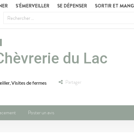
NER
S'ÉMERVEILLER
SE DÉPENSER
SORTIR ET MAN
Chèvrerie du Lac
Partager
iller
,
Visites de fermes
acement
Poster un avis