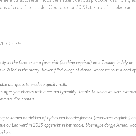
vons décroché le titre des Goudots d’or 2023 et la troisième place au
17h30 à 19h.
ly at the farm or on a farm visit (booking required) on a Tuesday in July or
n 2023 in the pretty, flower-filled village of Arnac, where we raise a herd o
le our goats to produce quality milk.
o offer you cheeses with a certain typicality, thanks to which we were awarde
ermiers d’or contest.
ij te komen ontdekken of tijdens een boerderijbezoek (reserveren verplicht) op
erie du Lac werd in 2023 opgericht in het mooie, bloemrijke dorpje Arnac, wa
fokken.