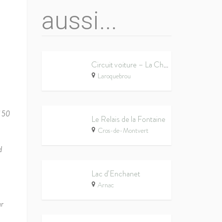
aussi...
Circuit voiture – La Châtaigneraie des Lacs
Laroquebrou
f 50
Le Relais de la Fontaine
Cros-de-Montvert
d
Lac d’Enchanet
Arnac
ar