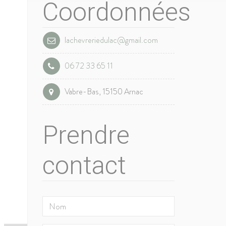
Coordonnées
lachevreriedulac@gmail.com
06 72 33 65 11
Vabre-Bas, 15150 Arnac
Prendre
contact