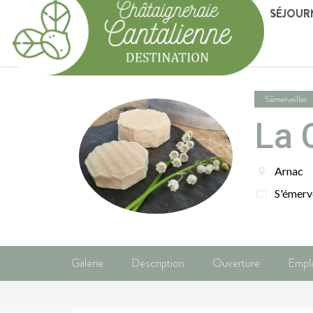
SÉJOUR
S'émerveiller
La 
Arnac
S'émerve
Galerie
Description
Ouverture
Empl