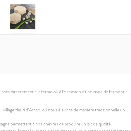
-faire directement à la ferme ou à l’occasion d’une visite de ferme sur
li village fleuri d’Arnac, où nous élevons de manière traditionnelle un
agne permettent à nos chèvres de produire un lait de qualité.
ncement au lactosérum nous permettent de vous proposer des fromages