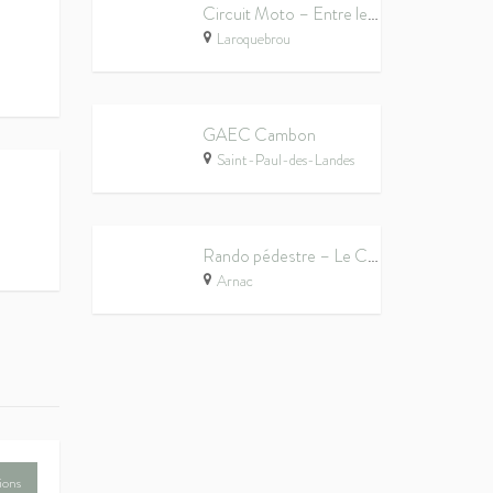
Circuit Moto – Entre les lacs de la Châtaigneraie
Laroquebrou
GAEC Cambon
Saint-Paul-des-Landes
Rando pédestre – Le Chemin des Pradelles
Arnac
ions