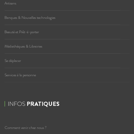
Artisans
Banques & Nouvelles technologies
Beauté et Prêt-à-porter
Médiathèques & Librairies
Se déplacer
Services à la personne
INFOS
PRATIQUES
Comment venir chez nous ?