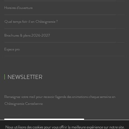
Horaires d’ouverture
Quel temps fait-il en Châtaigneraie ?
Brochures & plans 2026-2027
Espace pro
NEWSLETTER
Renseignez votre mail pour recevoir l'agenda des animations chaque semaine en
Châtaigneraie Cantalienne
Votre e-mail
Nous utilisons des cookies pour vous offrir la meilleure expérience sur notre site.