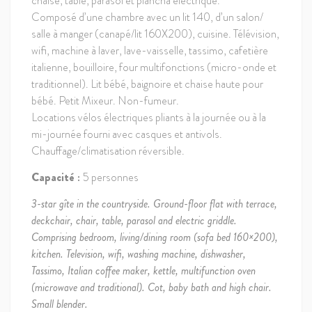
chaise, table, parasol et plancha électrique.
Composé d’une chambre avec un lit 140, d’un salon/
salle à manger (canapé/lit 160X200), cuisine. Télévision,
wifi, machine à laver, lave-vaisselle, tassimo, cafetière
italienne, bouilloire, four multifonctions (micro-onde et
traditionnel). Lit bébé, baignoire et chaise haute pour
bébé. Petit Mixeur. Non-fumeur.
Locations vélos électriques pliants à la journée ou à la
mi-journée fourni avec casques et antivols.
Chauffage/climatisation réversible.
Capacité :
5 personnes
3-star gîte in the countryside. Ground-floor flat with terrace,
deckchair, chair, table, parasol and electric griddle.
Comprising bedroom, living/dining room (sofa bed 160×200),
kitchen. Television, wifi, washing machine, dishwasher,
Tassimo, Italian coffee maker, kettle, multifunction oven
(microwave and traditional). Cot, baby bath and high chair.
Small blender.