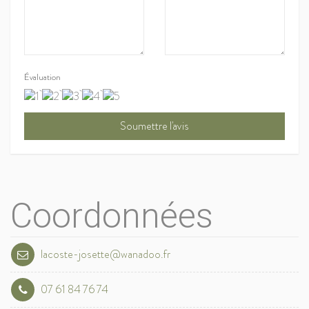
Évaluation
Coordonnées
lacoste-josette@wanadoo.fr
07 61 84 76 74