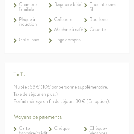
Chambre
Baignoire bébé
Enceinte sans
familiale
fil
Plaque à
Cafetière
Bouilloire
induction
Machine à café
Couette
Grille-pain
Linge compris
Tarifs
Nuitée : 53 € (10€ par personne supplémentaire.
Taxe de séjour en plus.)
Forfait ménage en fin de séjour : 30 € (En option).
Moyens de paiements
Carte
Chèque
Chèque-
bancaire/crédit
Vacances