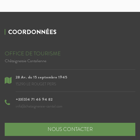
COORDONNÉES
OFFICE DE TOURISME
Châtaigneraie Cantalienne
28 Av. du 15 septembre 1945
15290 LE ROUGET PERS
+33(0)4 71 46 94 82
info@chataigneraie-cantal.com
NOUS CONTACTER