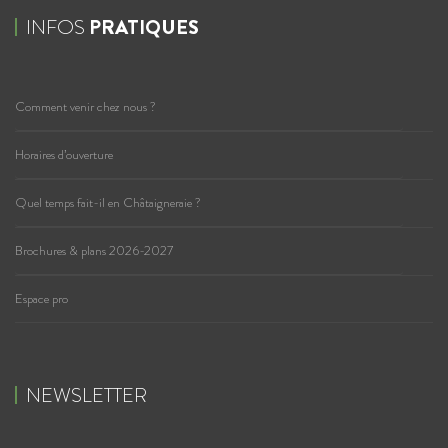
INFOS
PRATIQUES
Comment venir chez nous ?
Horaires d’ouverture
Quel temps fait-il en Châtaigneraie ?
Brochures & plans 2026-2027
Espace pro
NEWSLETTER