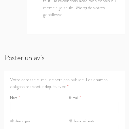
faut . Je reviendrais avec mon copain ou
meme si je seule . Merçi de votres
gentillesse .
Poster un avis
Votre adresse e-mail ne sera pas publiée.
Les champs
obligatoires sont indiqués avec
*
Nom
*
E-mail
*
Avantages
Inconvénients