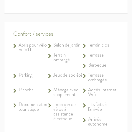
Confort / services
Abris pour vélo
Salon de jardin
Terrain clos
ou VTT
Terrain
Terrasse
ombragé
Barbecue
Parking
Jeux de société
Terrasse
ombragée
Plancha
Ménage avec
Accès Internet
supplément
Wifi
Documentation
Location de
Lits faits à
touristique
vélos à
l'arrivée
assistance
électrique
Arrivée
autonome