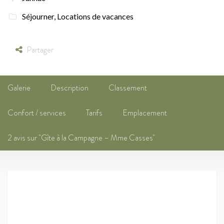
Séjourner
,
Locations de vacances
Partager
Galerie
Description
Classement
Confort / services
Tarifs
Emplacement
2 avis sur "Gîte à la Campagne – Mme Casses"