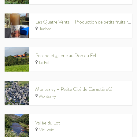
Les Quatre Vents – Production de petits fruits rouges bio
Junhac
Poterie et galerie au Don du Fel
Le Fel
Montsalvy – Petite Cité de Caractère®
Montsalvy
Vallée du Lot
Vieillevie