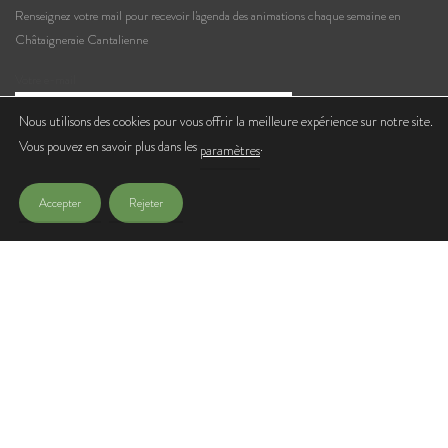
Renseignez votre mail pour recevoir l'agenda des animations chaque semaine en
Châtaigneraie Cantalienne
Votre e-mail
Nous utilisons des cookies pour vous offrir la meilleure expérience sur notre site.
Vous pouvez en savoir plus dans les
.
J'accepte de recevoir les lettres d'infos de l'Office de Tourisme
paramètres
Accepter
Rejeter