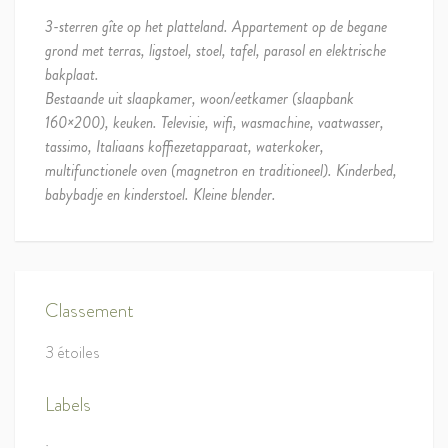
3-sterren gîte op het platteland. Appartement op de begane
grond met terras, ligstoel, stoel, tafel, parasol en elektrische
bakplaat.
Bestaande uit slaapkamer, woon/eetkamer (slaapbank
160×200), keuken. Televisie, wifi, wasmachine, vaatwasser,
tassimo, Italiaans koffiezetapparaat, waterkoker,
multifunctionele oven (magnetron en traditioneel). Kinderbed,
babybadje en kinderstoel. Kleine blender.
Classement
3 étoiles
Labels
: