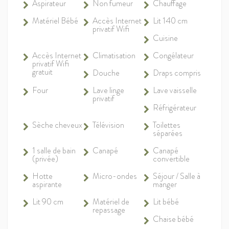
Aspirateur
Non fumeur
Chauffage
Matériel Bébé
Accès Internet
Lit 140 cm
privatif Wifi
Cuisine
Accès Internet
Climatisation
Congélateur
privatif Wifi
gratuit
Douche
Draps compris
Four
Lave linge
Lave vaisselle
privatif
Réfrigérateur
Sèche cheveux
Télévision
Toilettes
séparées
1 salle de bain
Canapé
Canapé
(privée)
convertible
Hotte
Micro-ondes
Séjour / Salle à
aspirante
manger
Lit 90 cm
Matériel de
Lit bébé
repassage
Chaise bébé