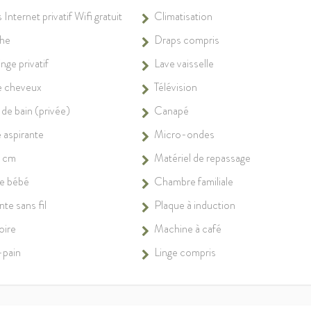
Internet privatif Wifi gratuit
Climatisation
he
Draps compris
inge privatif
Lave vaisselle
 cheveux
Télévision
e de bain (privée)
Canapé
 aspirante
Micro-ondes
0 cm
Matériel de repassage
e bébé
Chambre familiale
te sans fil
Plaque à induction
oire
Machine à café
-pain
Linge compris