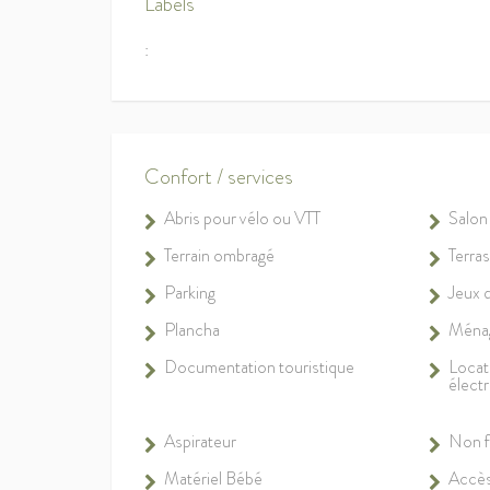
Labels
:
Confort / services
Abris pour vélo ou VTT
Salon 
Terrain ombragé
Terra
Parking
Jeux 
Plancha
Ménag
Documentation touristique
Locat
élect
Aspirateur
Non 
Matériel Bébé
Accès 