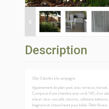
Description
Gîte 3 étoiles à la campagne.
Appartement de plain pied, avec terrasse, transat, 
Composé d’une chambre avec un lit 140, d’un salon
à laver, lave-vaisselle, tassimo, cafetière italienn
baignoire et chaise haute pour bébé. Petit Mixeu