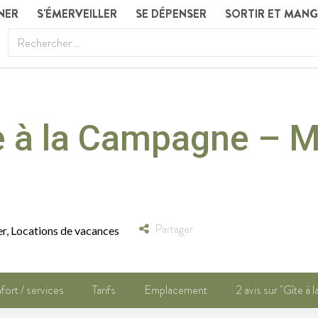
NER
S'ÉMERVEILLER
SE DÉPENSER
SORTIR ET MAN
e à la Campagne – 
Partager
er
,
Locations de vacances
ort / services
Tarifs
Emplacement
2 avis sur "Gîte 