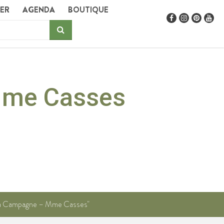
GER
AGENDA
BOUTIQUE
Mme Casses
à la Campagne – Mme Casses"