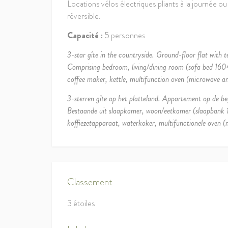
Locations vélos électriques pliants à la journée ou
réversible.
Capacité :
5 personnes
3-star gîte in the countryside. Ground-floor flat with te
Comprising bedroom, living/dining room (sofa bed 160×2
coffee maker, kettle, multifunction oven (microwave an
3-sterren gîte op het platteland. Appartement op de bega
Bestaande uit slaapkamer, woon/eetkamer (slaapbank 16
koffiezetapparaat, waterkoker, multifunctionele oven (m
Classement
3 étoiles