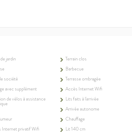
de jardin
Terrain clos
sse
Barbecue
de société
Terrasse ombragée
e avec supplément
Accès Internet Wifi
ion de vélos à assistance
Lits faits à l'arrivée
rique
Arrivée autonome
fumeur
Chauffage
Internet privatif Wifi
Lit 140 cm