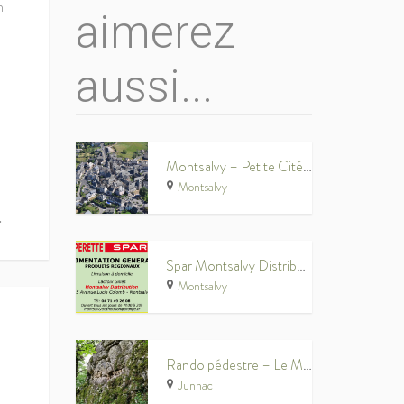
n
aimerez
aussi...
Montsalvy – Petite Cité de Caractère®
Montsalvy
.
Spar Montsalvy Distribution
Montsalvy
Rando pédestre – Le Mur du Diable
Junhac