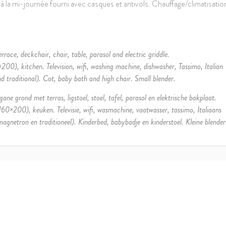
 à la mi-journée fourni avec casques et antivols. Chauffage/climatisatio
rrace, deckchair, chair, table, parasol and electric griddle.
00), kitchen. Television, wifi, washing machine, dishwasher, Tassimo, Italian
d traditional). Cot, baby bath and high chair. Small blender.
ne grond met terras, ligstoel, stoel, tafel, parasol en elektrische bakplaat.
0×200), keuken. Televisie, wifi, wasmachine, vaatwasser, tassimo, Italiaans
agnetron en traditioneel). Kinderbed, babybadje en kinderstoel. Kleine blender