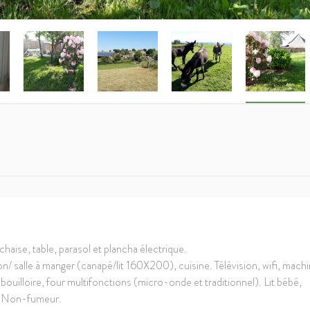
chaise, table, parasol et plancha électrique.
/ salle à manger (canapé/lit 160X200), cuisine. Télévision, wifi, mach
e, bouilloire, four multifonctions (micro-onde et traditionnel). Lit bébé,
r. Non-fumeur.