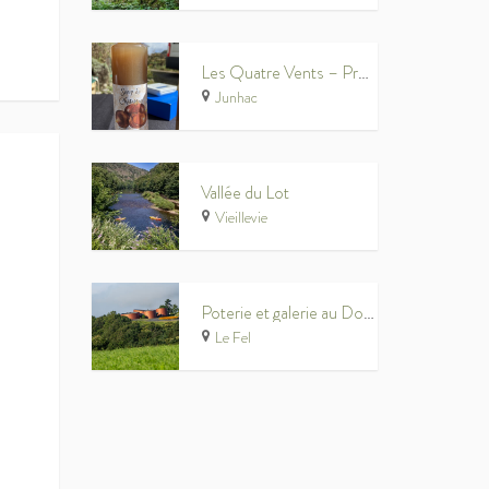
Les Quatre Vents – Production de petits fruits rouges bio
Junhac
Vallée du Lot
Vieillevie
Poterie et galerie au Don du Fel
Le Fel