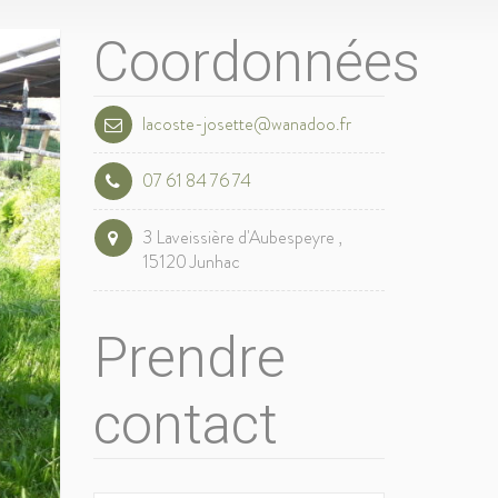
Coordonnées
lacoste-josette@wanadoo.fr
07 61 84 76 74
3 Laveissière d'Aubespeyre ,
15120 Junhac
Prendre
contact