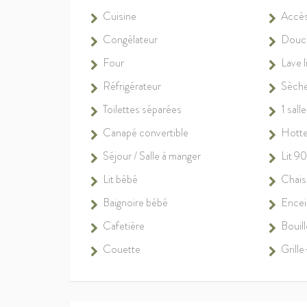
Cuisine
Accès 
Congélateur
Douc
Four
Lave l
Réfrigérateur
Sèche
Toilettes séparées
1 sall
Canapé convertible
Hotte
Séjour / Salle à manger
Lit 9
Lit bébé
Chais
Baignoire bébé
Encein
Cafetière
Bouill
Couette
Grille