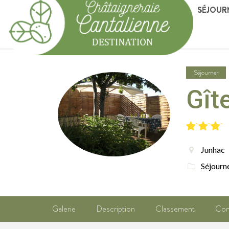
SÉJOUR
Séjourner
Gît
Junhac
Séjourn
Galerie
Description
Classement
Conf