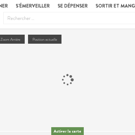
NER
S'ÉMERVEILLER
SE DÉPENSER
SORTIR ET MAN
Zoom Arrière
Position actuelle
Activer la carte