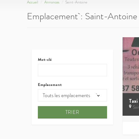
Accueil
Annonces
Saint-Antoine
Emplacement :
Saint-Antoine
Mot-clé
Emplacement
Touts les emplacements
Sai
TRIER