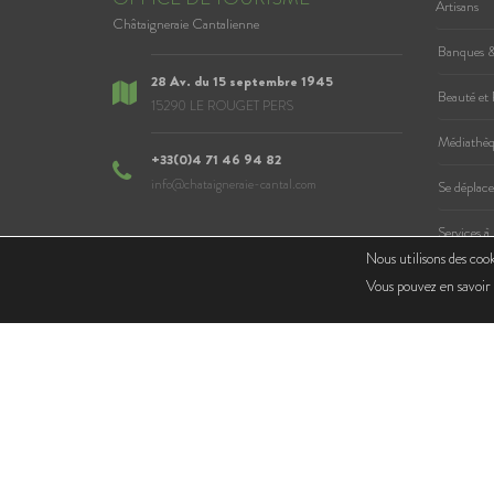
Artisans
Châtaigneraie Cantalienne
Banques &
28 Av. du 15 septembre 1945
Beauté et 
15290 LE ROUGET PERS
Médiathèqu
+33(0)4 71 46 94 82
info@chataigneraie-cantal.com
Se déplace
Services à
Nous utilisons des cook
NOUS CONTACTER
Vous pouvez en savoir 