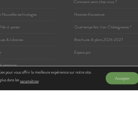
Comment venir chez nous ?
 Nouvelles technologies
Horaires d’ouverture
Prêt-à-porter
Quel temps fait-il en Châtaigneraie ?
es & Librairies
Brochures & plans 2026-2027
r
Espace pro
 la personne
ies pour vous offrir la meilleure expérience sur notre site.
Accepter
plus dans les
.
paramètres