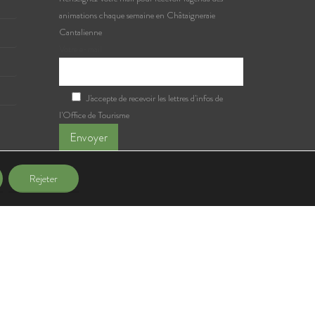
animations chaque semaine en Châtaigneraie
Cantalienne
Votre e-mail
J'accepte de recevoir les lettres d'infos de
l'Office de Tourisme
Rejeter