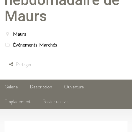
hebdomadaire de
Maurs
Maurs
Événements
,
Marchés
Partager
Galerie
Description
Ouverture
Emplacement
Poster un avis