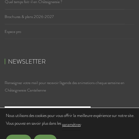
Quel temps fait-il en Châtaigneraie ?
Brochures & plans 2026-2027
Espace pro
NEWSLETTER
Renseignez votre mail pour recevoir l'agenda des animations chaque semaine en
Châtaigneraie Cantalienne
Votre e-mail
Nous utilisons des cookies pour vous offrir la meilleure expérience sur notre site.
Vous pouvez en savoir plus dans les
.
J'accepte de recevoir les lettres d'infos de l'Office de Tourisme
paramètres