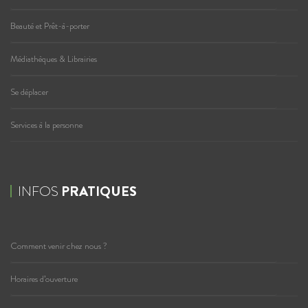
Beauté et Prêt-à-porter
Médiathèques & Librairies
Se déplacer
Services à la personne
INFOS
PRATIQUES
Comment venir chez nous ?
Horaires d’ouverture