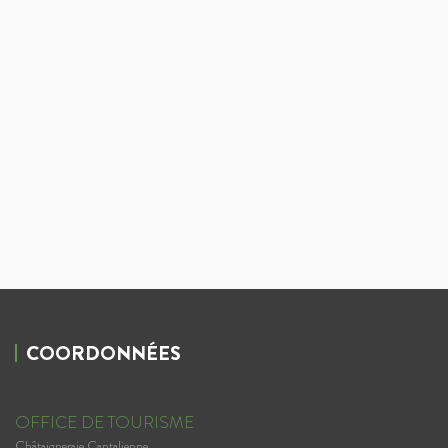
COORDONNÉES
OFFICE DE TOURISME
Châtaigneraie Cantalienne