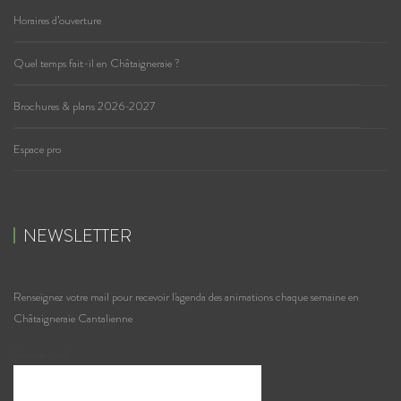
Horaires d’ouverture
Quel temps fait-il en Châtaigneraie ?
Brochures & plans 2026-2027
Espace pro
NEWSLETTER
Renseignez votre mail pour recevoir l'agenda des animations chaque semaine en
Châtaigneraie Cantalienne
Votre e-mail