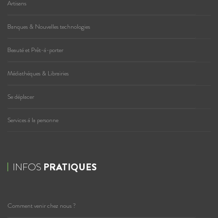
Artisans
Banques & Nouvelles technologies
Beauté et Prêt-à-porter
Médiathèques & Librairies
Se déplacer
Services à la personne
INFOS
PRATIQUES
Comment venir chez nous ?