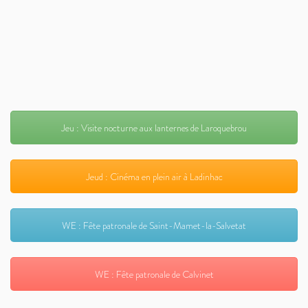
Jeu : Visite nocturne aux lanternes de Laroquebrou
Jeud : Cinéma en plein air à Ladinhac
WE : Fête patronale de Saint-Mamet-la-Salvetat
WE : Fête patronale de Calvinet