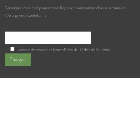
Renseignez votre mail pour recevoir l'agenda des animations chaque semaine en
Châtaigneraie Cantalienne
Votre e-mail
J'accepte de recevoir les lettres d'infos de l'Office de Tourisme