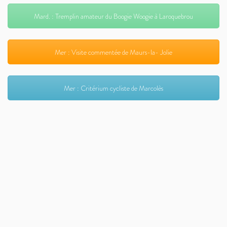
Mard. : Tremplin amateur du Boogie Woogie à Laroquebrou
Mer : Visite commentée de Maurs-la- Jolie
Mer : Critérium cycliste de Marcolès