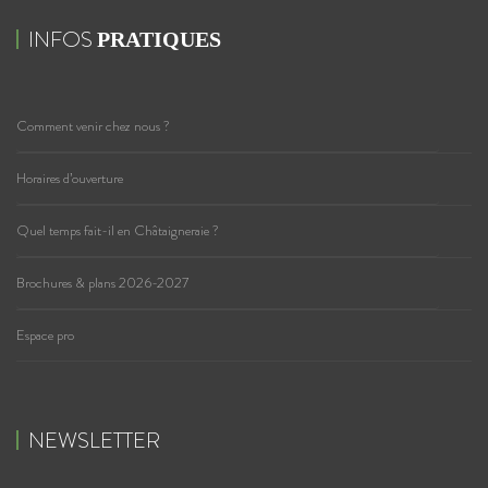
INFOS
PRATIQUES
Comment venir chez nous ?
Horaires d’ouverture
Quel temps fait-il en Châtaigneraie ?
Brochures & plans 2026-2027
Espace pro
NEWSLETTER