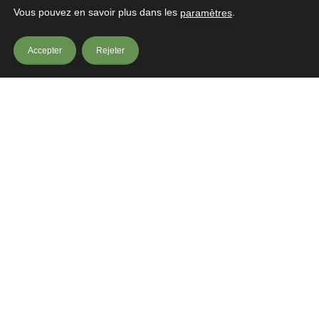
Vous pouvez en savoir plus dans les
.
J'accepte de recevoir les lettres d'infos de l'Office de Tourisme
paramètres
Accepter
Rejeter
© Copyright 2021 – OT Chataigneraie Cantalienne |
Mentions légales
|