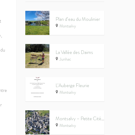
Plan d’eau du Moulinier
t
Montsalvy
y,
 du
La Vallée des Daims
Junhac
L’Auberge Fleurie
ntre
Montsalvy
r
Montsalvy – Petite Cité de Caractère®
Montsalvy