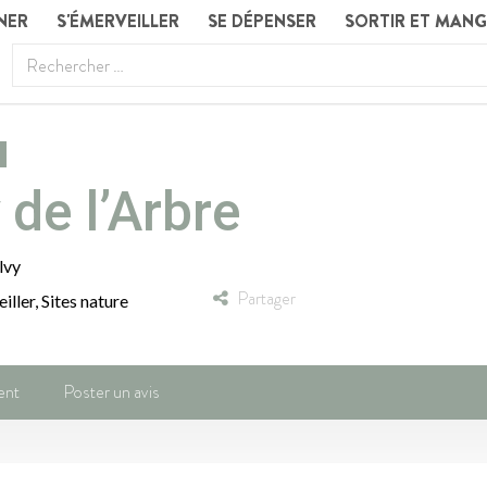
NER
S'ÉMERVEILLER
SE DÉPENSER
SORTIR ET MAN
 de l’Arbre
lvy
Partager
iller
,
Sites nature
ent
Poster un avis