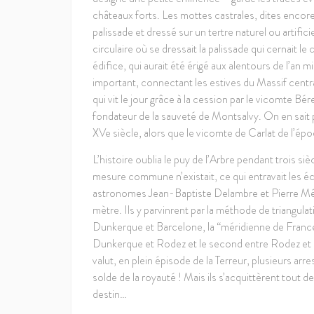
châteaux forts. Les mottes castrales, dites encor
palissade et dressé sur un tertre naturel ou artifi
circulaire où se dressait la palissade qui cernait 
édifice, qui aurait été érigé aux alentours de l’an m
important, connectant les estives du Massif centra
qui vit le jour grâce à la cession par le vicomte Bé
fondateur de la sauveté de Montsalvy. On en sait pl
XVe siècle, alors que le vicomte de Carlat de l’ép
L’histoire oublia le puy de l’Arbre pendant trois si
mesure commune n’existait, ce qui entravait les éc
astronomes Jean-Baptiste Delambre et Pierre Méch
mètre. Ils y parvinrent par la méthode de triangula
Dunkerque et Barcelone, la “méridienne de France”. 
Dunkerque et Rodez et le second entre Rodez et Ba
valut, en plein épisode de la Terreur, plusieurs ar
solde de la royauté ! Mais ils s’acquittèrent tout 
destin…