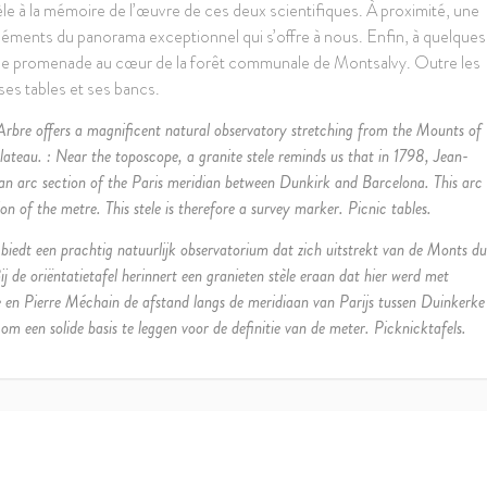
le à la mémoire de l’œuvre de ces deux scientifiques. À proximité, une
éléments du panorama exceptionnel qui s’offre à nous. Enfin, à quelques
 une promenade au cœur de la forêt communale de Montsalvy. Outre les
 ses tables et ses bancs.
Arbre offers a magnificent natural observatory stretching from the Mounts of
teau. : Near the toposcope, a granite stele reminds us that in 1798, Jean-
n arc section of the Paris meridian between Dunkirk and Barcelona. This arc
on of the metre. This stele is therefore a survey marker. Picnic tables.
biedt een prachtig natuurlijk observatorium dat zich uitstrekt van de Monts du
 de oriëntatietafel herinnert een granieten stèle eraan dat hier werd met
en Pierre Méchain de afstand langs de meridiaan van Parijs tussen Duinkerke
m een solide basis te leggen voor de definitie van de meter. Picknicktafels.