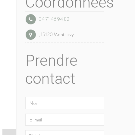
Coordonnées
04 71 46 94 82
, 15120 Montsalvy
Prendre
contact