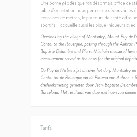
Une borne géodésique fait désormais office de stè
table d’orientation nous permet de découvrir les 
centaines de mètres, le parcours de santé offre
sportifs, il accueille aussi les pique-niqueurs avec
Overlooking the village of Montsalvy, Mount Puy de l’
Cantal to the Rouergue, passing through the Aubrac Pla
Baptiste Delambre and Pierre Méchain measured here a
measurement served as the basis for the original definiti
De Puy de l’Arbre kijkt uit over het dorp Montsalvy en 
Cantal tot de Rouergue via de Plateau van Aubrac. : Bij
driehoeksmeting gemeten door Jean-Baptiste Delambre 
Barcelona. Het resultaat van deze metingen zou dienen o
Tarifs