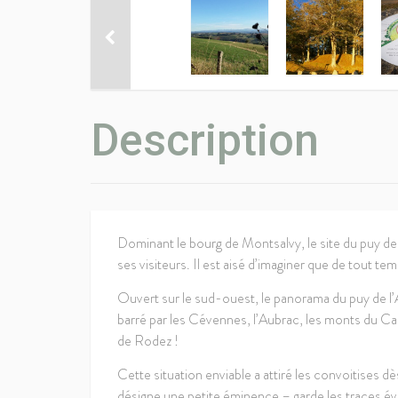
Description
Dominant le bourg de Montsalvy, le site du puy de l
ses visiteurs. Il est aisé d’imaginer que de tout te
Ouvert sur le sud-ouest, le panorama du puy de l’
barré par les Cévennes, l’Aubrac, les monts du Can
de Rodez !
Cette situation enviable a attiré les convoitises 
désigne une petite éminence – garde les traces évi