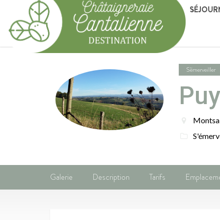
SÉJOUR
S'émerveiller
Puy
Montsa
S'émerve
Galerie
Description
Tarifs
Emplacem