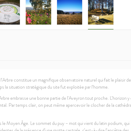
’Arbre constitue un magnifique observatoire naturel qui fait le plaisir de
mps la situation stratégique du site fut exploitée par l’homme.
Arbre embrasse une bonne partie de l’Aveyron tout proche. L’horizon y 
tal. Par temps clair, on peut même apercevoir le clocher de la cathédr
dès le Moyen Âge. Le sommet du puy – mot qui vient du latin podium, qui
dentes de la présence d’une motte castrale, c’est-à-dire l’ancêtre des