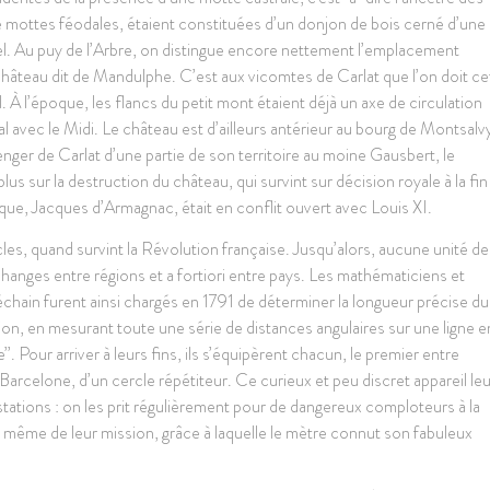
e mottes féodales, étaient constituées d’un donjon de bois cerné d’une
ciel. Au puy de l’Arbre, on distingue encore nettement l’emplacement
le château dit de Mandulphe. C’est aux vicomtes de Carlat que l’on doit ce
il. À l’époque, les flancs du petit mont étaient déjà un axe de circulation
l avec le Midi. Le château est d’ailleurs antérieur au bourg de Montsalv
renger de Carlat d’une partie de son territoire au moine Gausbert, le
us sur la destruction du château, qui survint sur décision royale à la fin
oque, Jacques d’Armagnac, était en conflit ouvert avec Louis XI.
ècles, quand survint la Révolution française. Jusqu’alors, aucune unité de
hanges entre régions et a fortiori entre pays. Les mathématiciens et
ain furent ainsi chargés en 1791 de déterminer la longueur précise du
tion, en mesurant toute une série de distances angulaires sur une ligne e
Pour arriver à leurs fins, ils s’équipèrent chacun, le premier entre
rcelone, d’un cercle répétiteur. Ce curieux et peu discret appareil leu
restations : on les prit régulièrement pour de dangereux comploteurs à la
de même de leur mission, grâce à laquelle le mètre connut son fabuleux