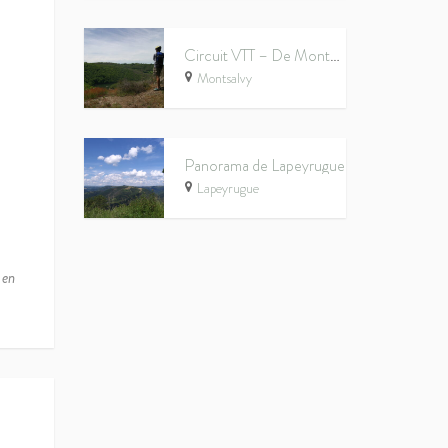
Circuit VTT – De Montsalvy à la vallée du Goul
Montsalvy
Panorama de Lapeyrugue
Lapeyrugue
 en