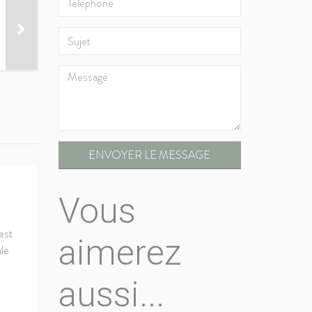
ENVOYER LE MESSAGE
Vous
est
aimerez
ale
aussi...