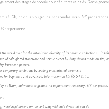
également des stages de poterie pour débutants et initiés. Renseignem
mardis à 10h, individuels ou groupe, sans rendez-vous. 8 € par personne
8 € par personne.
he world over for the astonishing diversity of its ceramic collections. : In this
ange of salt-glazed stoneware and unique pieces by Suzy Atkins made on site, a
ifty European potters.
er temporary exhibitions by leading international ceramists.
ses for beginners and advanced. Information on 05 65 54 15 15.
at 10am, individuals or groups, no appointment necessary. €8 per person, 
son.
, wereldwijd bekend om de verbazingwekkende diversiteit van de