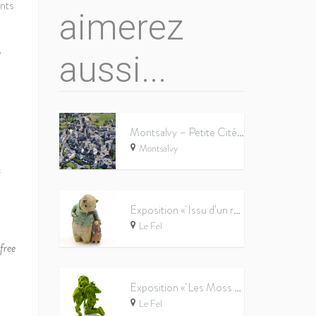
ents
aimerez
,
aussi...
Montsalvy – Petite Cité de Caractère®
Montsalvy
s
Exposition « Issu d’un rêve » au Don du Fel
Le Fel
free
Exposition « Les Moss People explorent le monde de l’art ! » au Don du Fel
Le Fel