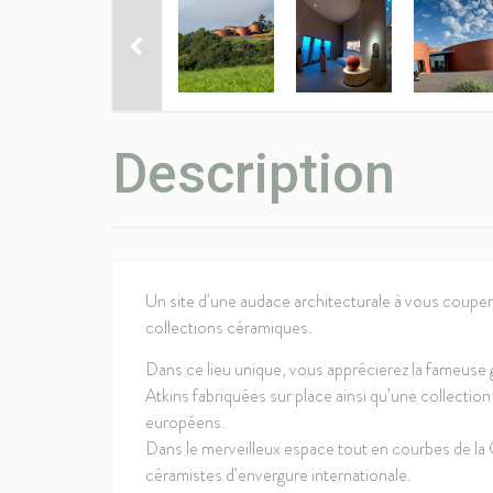
Description
Un site d’une audace architecturale à vous couper
collections céramiques.
Dans ce lieu unique, vous apprécierez la fameuse 
Atkins fabriquées sur place ainsi qu’une collecti
européens.
Dans le merveilleux espace tout en courbes de la 
céramistes d’envergure internationale.