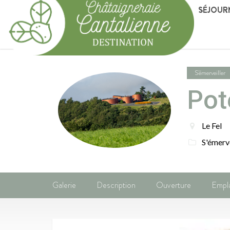
SÉJOUR
S'émerveiller
Pot
Le Fel
S'émerve
Galerie
Description
Ouverture
Empl