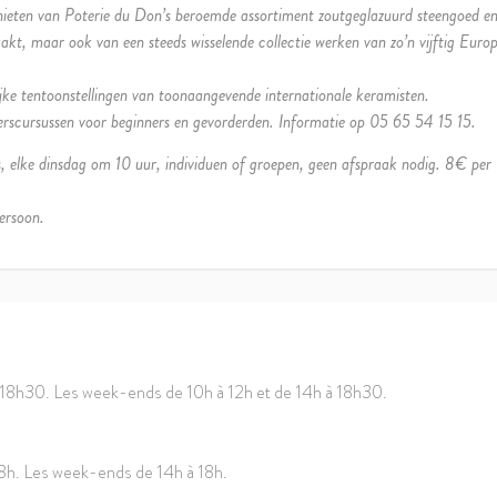
enieten van Poterie du Don’s beroemde assortiment zoutgeglazuurd steengoed e
akt, maar ook van een steeds wisselende collectie werken van zo’n vijftig Euro
ijke tentoonstellingen van toonaangevende internationale keramisten.
rscursussen voor beginners en gevorderden. Informatie op 05 65 54 15 15.
e dinsdag om 10 uur, individuen of groepen, geen afspraak nodig. 8€ per
ersoon.
 18h30. Les week-ends de 10h à 12h et de 14h à 18h30.
18h. Les week-ends de 14h à 18h.