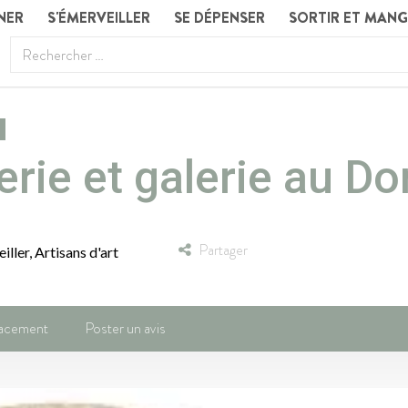
NER
S'ÉMERVEILLER
SE DÉPENSER
SORTIR ET MAN
erie et galerie au Do
Partager
iller
,
Artisans d'art
acement
Poster un avis