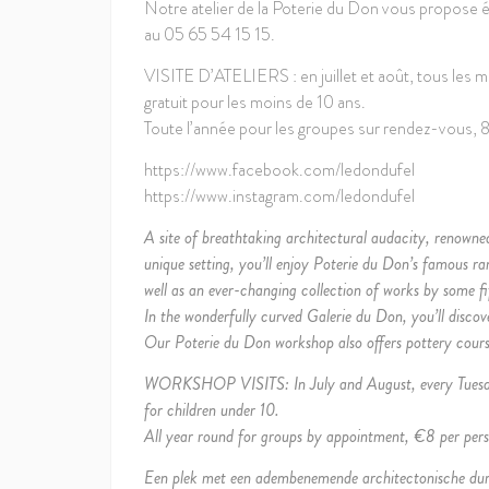
Notre atelier de la Poterie du Don vous propose 
au 05 65 54 15 15.
VISITE D’ATELIERS : en juillet et août, tous les 
gratuit pour les moins de 10 ans.
Toute l’année pour les groupes sur rendez-vous, 
https://www.facebook.com/ledondufel
https://www.instagram.com/ledondufel
A site of breathtaking architectural audacity, renowned t
unique setting, you’ll enjoy Poterie du Don’s famous r
well as an ever-changing collection of works by some f
In the wonderfully curved Galerie du Don, you’ll discov
Our Poterie du Don workshop also offers pottery cour
WORKSHOP VISITS: In July and August, every Tuesday 
for children under 10.
All year round for groups by appointment, €8 per per
Een plek met een adembenemende architectonische durf