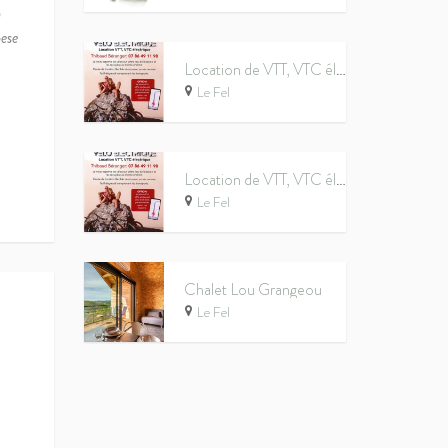
n
pese
Location de VTT, VTC électriques et mécaniques – Thibaud Béranger
Le Fel
Location de VTT, VTC électriques et mécaniques – Thibaud Béranger
Le Fel
Chalet Lou Grangeou
Le Fel