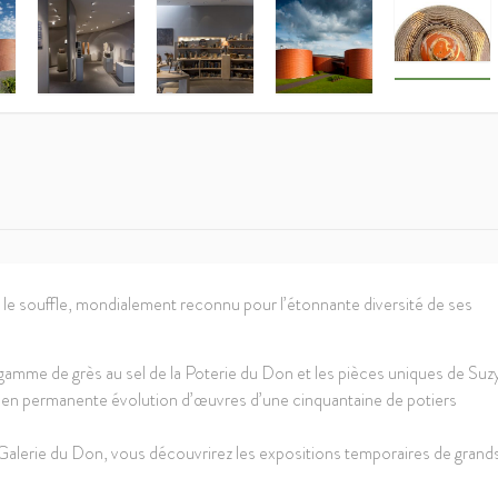
 le souffle, mondialement reconnu pour l’étonnante diversité de ses
gamme de grès au sel de la Poterie du Don et les pièces uniques de Suz
on en permanente évolution d’œuvres d’une cinquantaine de potiers
Galerie du Don, vous découvrirez les expositions temporaires de grand