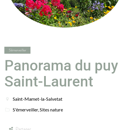
S'émerveiller
Panorama du puy
Saint-Laurent
Saint-Mamet-la-Salvetat
S'émerveiller
,
Sites nature
Partager