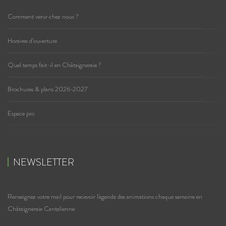
Comment venir chez nous ?
Horaires d’ouverture
Quel temps fait-il en Châtaigneraie ?
Brochures & plans 2026-2027
Espace pro
NEWSLETTER
Renseignez votre mail pour recevoir l'agenda des animations chaque semaine en
Châtaigneraie Cantalienne