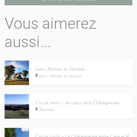
Vous aimerez
aussi...
Saint-Mamet-la-Salvetat
Saint-Mamet-la-Salvetat
Circuit moto – Au cœur de la Châtaigneraie
Marcolès
Circuit cyclo – La Châtaigneraie entre Cère et Rance