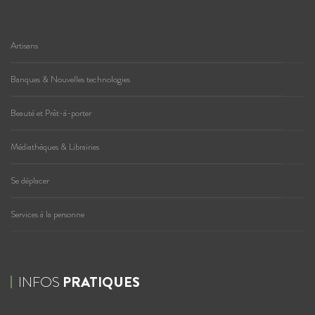
Artisans
Banques & Nouvelles technologies
Beauté et Prêt-à-porter
Médiathèques & Librairies
Se déplacer
Services à la personne
INFOS
PRATIQUES