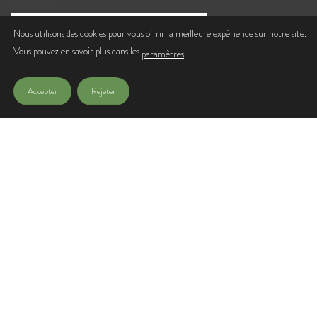
Votre e-mail
Nous utilisons des cookies pour vous offrir la meilleure expérience sur notre site.
Vous pouvez en savoir plus dans les
.
J'accepte de recevoir les lettres d'infos de l'Office de Tourisme
paramètres
Accepter
Rejeter