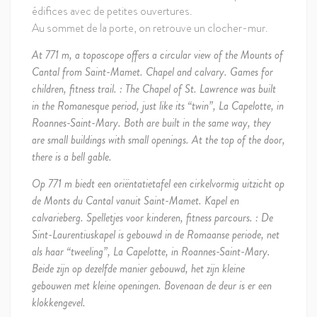
édifices avec de petites ouvertures.
Au sommet de la porte, on retrouve un clocher-mur.
At 771 m, a toposcope offers a circular view of the Mounts of
Cantal from Saint-Mamet. Chapel and calvary. Games for
children, fitness trail. : The Chapel of St. Lawrence was built
in the Romanesque period, just like its “twin”, La Capelotte, in
Roannes-Saint-Mary. Both are built in the same way, they
are small buildings with small openings. At the top of the door,
there is a bell gable.
Op 771 m biedt een oriëntatietafel een cirkelvormig uitzicht op
de Monts du Cantal vanuit Saint-Mamet. Kapel en
calvarieberg. Spelletjes voor kinderen, fitness parcours. : De
Sint-Laurentiuskapel is gebouwd in de Romaanse periode, net
als haar “tweeling”, La Capelotte, in Roannes-Saint-Mary.
Beide zijn op dezelfde manier gebouwd, het zijn kleine
gebouwen met kleine openingen. Bovenaan de deur is er een
klokkengevel.