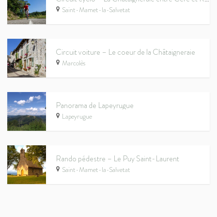
Saint-Mamet-la-Salvetat
Circuit voiture – Le coeur de la Châtaigneraie
Marcolès
Panorama de Lapeyrugue
Lapeyrugue
Rando pédestre – Le Puy Saint-Laurent
Saint-Mamet-la-Salvetat