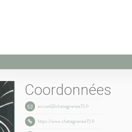
Coordonnées
accueil@chataigneraie15.fr
https://www.chataigneraie15.fr