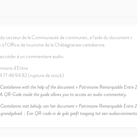
e du secteur de la Communauté de communes, à l’aide du document «
à l’Office de tourisme de la Châtaigneraie cantalienne.
’accéder à un commentaire audio.
rimoine d’Entre
04 71 46 94 82 (rupture de stock)
e Cantalienne with the help of the document « Patrimoine Remarquable Entre 
y. : A QR-Code inside the guide allows you to access an audio commentary.
e Cantalienne met behulp van het document « Patrimoine Remarquable Entre 2
t grondgebied. : Een QR-code in de gids geeft toegang tot een audiocommenta