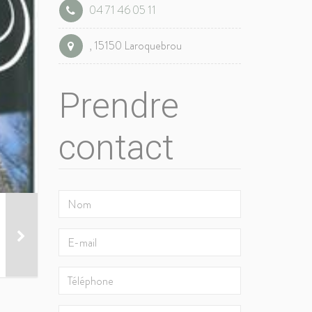
04 71 46 05 11
, 15150 Laroquebrou
Prendre
contact