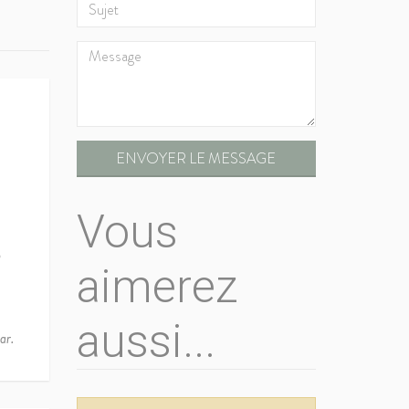
ENVOYER LE MESSAGE
Vous
2
aimerez
aussi...
ar.