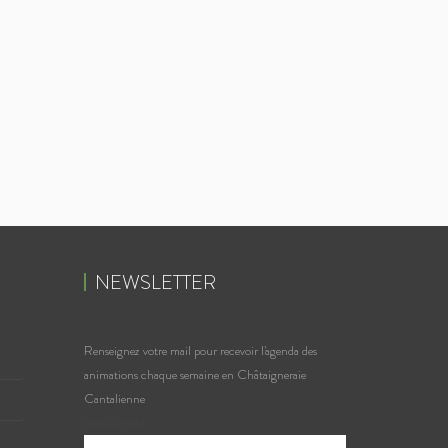
NEWSLETTER
Renseignez votre mail pour recevoir l'agenda des
animations chaque semaine en Châtaigneraie
Cantalienne
Votre e-mail