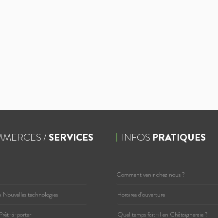
MERCES /
SERVICES
INFOS
PRATIQUES
Comment venir chez nous ?
 Nouvelles technologies
Horaires d’ouverture
Prêt-à-porter
Quel temps fait-il en Châtaigneraie ?