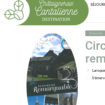
SÉJOUR
S'émerveiller
Cir
rem
Laroqu
S'émerve