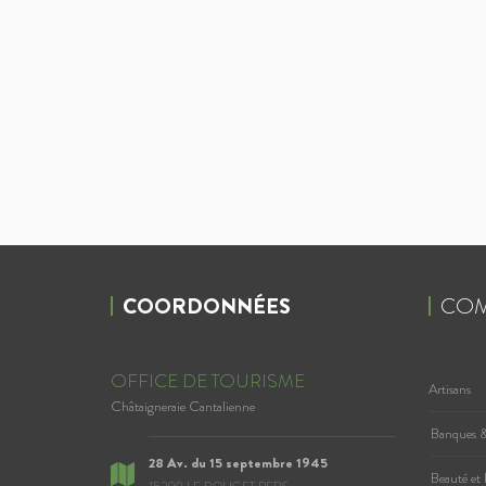
COORDONNÉES
COM
OFFICE DE TOURISME
Artisans
Châtaigneraie Cantalienne
Banques &
28 Av. du 15 septembre 1945
Beauté et 