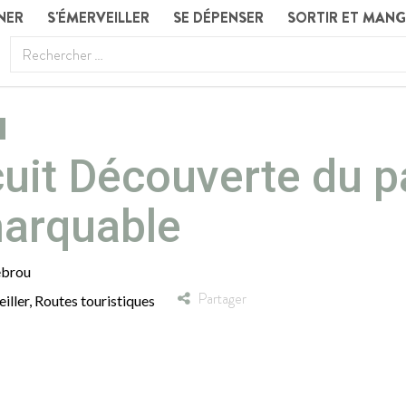
NER
S'ÉMERVEILLER
SE DÉPENSER
SORTIR ET MAN
cuit Découverte du 
arquable
ebrou
Partager
iller
,
Routes touristiques