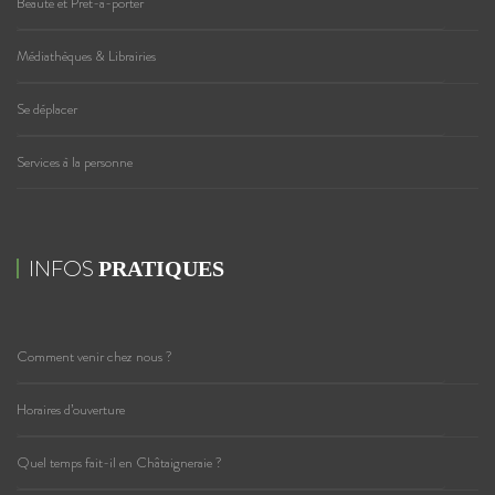
Beauté et Prêt-à-porter
Médiathèques & Librairies
Se déplacer
Services à la personne
INFOS
PRATIQUES
Comment venir chez nous ?
Horaires d’ouverture
Quel temps fait-il en Châtaigneraie ?