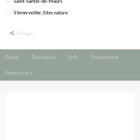
Saint-Santin-de-Maurs
S'émerveiller
,
Sites nature
Partager
Galerie
Description
Tarifs
Emplacement
Poster un avis