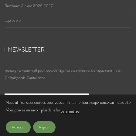
Brochures & plans 2026-2027
Espace pro
NEWSLETTER
Renseignez votre mail pour recevoir l'agenda des animations chaque semaine en
Châtaigneraie Cantalienne
Votre e-mail
Nous utilisons des cookies pour vous offrir la meilleure expérience sur notre site.
Vous pouvez en savoir plus dans les
.
J'accepte de recevoir les lettres d'infos de l'Office de Tourisme
paramètres
Accepter
Rejeter