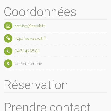
Coordonnées
activites@asvolt.fr
http://www.asvolt.fr
04 71 49 95 81
Le Port, Vieillevie
Réservation
Prendre contact