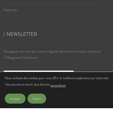
Espace pro
NEWSLETTER
Renseignez votre mail pour recevoir l'agenda des animations chaque semaine en
Châtaigneraie Cantalienne
Votre e-mail
Nous utilisons des cookies pour vous offrir la meilleure expérience sur notre site.
Vous pouvez en savoir plus dans les
.
J'accepte de recevoir les lettres d'infos de l'Office de Tourisme
paramètres
Accepter
Rejeter