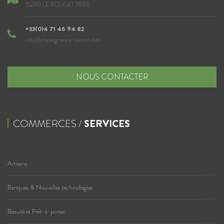
15290 LE ROUGET PERS
+33(0)4 71 46 94 82
info@chataigneraie-cantal.com
NOUS CONTACTER
COMMERCES /
SERVICES
Artisans
Banques & Nouvelles technologies
Beauté et Prêt-à-porter