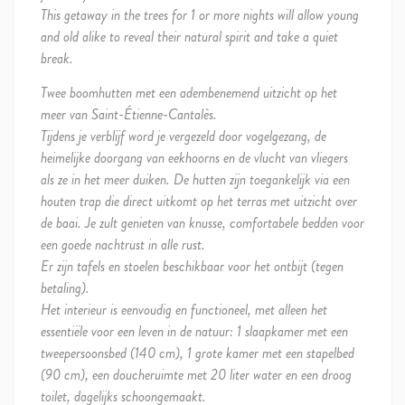
This getaway in the trees for 1 or more nights will allow young
and old alike to reveal their natural spirit and take a quiet
break.
Twee boomhutten met een adembenemend uitzicht op het
meer van Saint-Étienne-Cantalès.
Tijdens je verblijf word je vergezeld door vogelgezang, de
heimelijke doorgang van eekhoorns en de vlucht van vliegers
als ze in het meer duiken. De hutten zijn toegankelijk via een
houten trap die direct uitkomt op het terras met uitzicht over
de baai. Je zult genieten van knusse, comfortabele bedden voor
een goede nachtrust in alle rust.
Er zijn tafels en stoelen beschikbaar voor het ontbijt (tegen
betaling).
Het interieur is eenvoudig en functioneel, met alleen het
essentiële voor een leven in de natuur: 1 slaapkamer met een
tweepersoonsbed (140 cm), 1 grote kamer met een stapelbed
(90 cm), een doucheruimte met 20 liter water en een droog
toilet, dagelijks schoongemaakt.