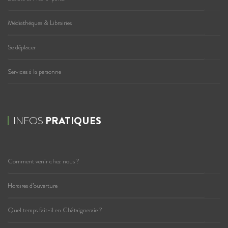
Médiathèques & Librairies
Se déplacer
Services à la personne
INFOS
PRATIQUES
Comment venir chez nous ?
Horaires d’ouverture
Quel temps fait-il en Châtaigneraie ?