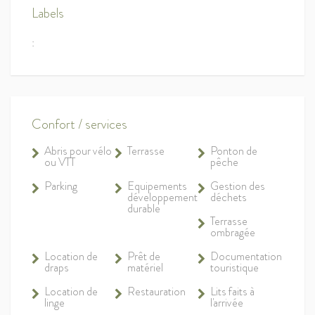
Labels
:
Confort / services
Abris pour vélo
Terrasse
Ponton de
ou VTT
pêche
Parking
Equipements
Gestion des
développement
déchets
durable
Terrasse
ombragée
Location de
Prêt de
Documentation
draps
matériel
touristique
Location de
Restauration
Lits faits à
linge
l'arrivée