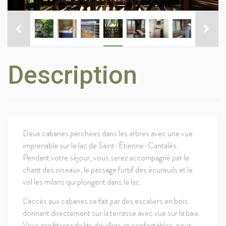
Description
Deux cabanes perchées dans les arbres avec une vue
imprenable sur le lac de Saint-Étienne-Cantalès.
Pendant votre séjour, vous serez accompagné par le
chant des oiseaux, le passage furtif des écureuils et le
vol les milans qui plongent dans le lac.
L’accès aux cabanes se fait par des escaliers en bois
donnant directement sur la terrasse avec vue sur la baie.
Vous profiterez de lits douillets et confortables, pour