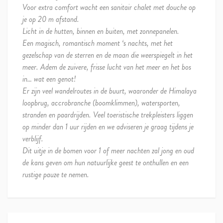
Voor extra comfort wacht een sanitair chalet met douche op
je op 20 m afstand.
Licht in de hutten, binnen en buiten, met zonnepanelen.
Een magisch, romantisch moment ‘s nachts, met het
gezelschap van de sterren en de maan die weerspiegelt in het
meer. Adem de zuivere, frisse lucht van het meer en het bos
in… wat een genot!
Er zijn veel wandelroutes in de buurt, waaronder de Himalaya
loopbrug, accrobranche (boomklimmen), watersporten,
stranden en paardrijden. Veel toeristische trekpleisters liggen
op minder dan 1 uur rijden en we adviseren je graag tijdens je
verblijf.
Dit uitje in de bomen voor 1 of meer nachten zal jong en oud
de kans geven om hun natuurlijke geest te onthullen en een
rustige pauze te nemen.