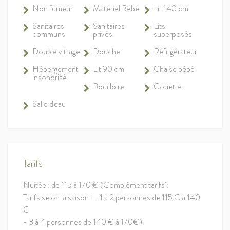
Non fumeur
Matériel Bébé
Lit 140 cm
Sanitaires
Sanitaires
Lits
communs
privés
superposés
Double vitrage
Douche
Réfrigérateur
Hébergement
Lit 90 cm
Chaise bébé
insonorisé
Bouilloire
Couette
Salle d'eau
Tarifs
Nuitée : de 115 à 170 € (Complément tarifs :
Tarifs selon la saison : - 1 à 2 personnes de 115 € à 140
€
- 3 à 4 personnes de 140 € à 170€).