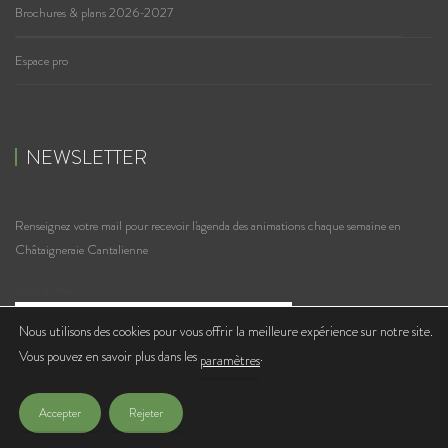
Brochures & plans 2026-2027
Espace pro
NEWSLETTER
Renseignez votre mail pour recevoir l'agenda des animations chaque semaine en
Châtaigneraie Cantalienne
Votre e-mail
Nous utilisons des cookies pour vous offrir la meilleure expérience sur notre site.
Vous pouvez en savoir plus dans les
.
J'accepte de recevoir les lettres d'infos de l'Office de Tourisme
paramètres
Accepter
Rejeter