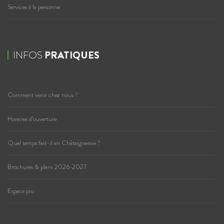
Services à la personne
INFOS
PRATIQUES
Comment venir chez nous ?
Horaires d’ouverture
Quel temps fait-il en Châtaigneraie ?
Brochures & plans 2026-2027
Espace pro