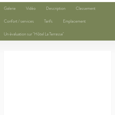
Galerie
Vidéo
Description
Classement
Confort / services
Tarifs
Emplacement
Un évaluation sur "Hôtel La Terrasse"