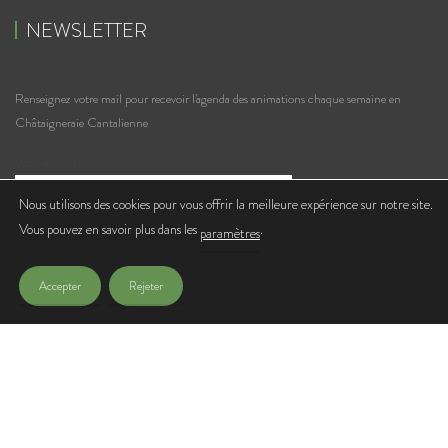
NEWSLETTER
Renseignez votre mail pour recevoir l'agenda des animations chaque semaine en
Châtaigneraie Cantalienne
Votre e-mail
Nous utilisons des cookies pour vous offrir la meilleure expérience sur notre site.
Vous pouvez en savoir plus dans les
.
J'accepte de recevoir les lettres d'infos de l'Office de Tourisme
paramètres
Accepter
Rejeter