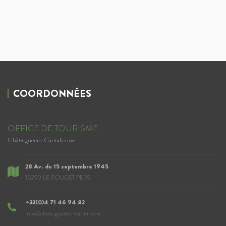
COORDONNÉES
OFFICE DE TOURISME
Châtaigneraie Cantalienne
28 Av. du 15 septembre 1945
15290 LE ROUGET PERS
+33(0)4 71 46 94 82
info@chataigneraie-cantal.com