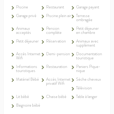
Piscine
Restaurant
Garage payant
Garage privé
Piscine plein air
Terrasse
ombragée
Animaux
Pension
Petit déjeuner
acceptés
complète
en chambre
Petit déjeuner
Réservation
Animaux avec
supplément
Accès Internet
Demi-pension
Documentation
Wifi
touristique
Informations
Restauration
Paniers Pique-
touristiques
nique
Matériel Bébé
Accès Internet
Sèche cheveux
privatif Wifi
Télévision
Lit bébé
Chaise bébé
Table à langer
Baignoire bébé