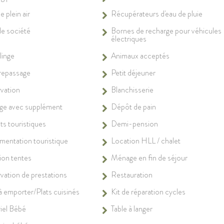
e plein air
Récupérateurs d'eau de pluie
de société
Bornes de recharge pour véhicules
électriques
linge
Animaux acceptés
repassage
Petit déjeuner
vation
Blanchisserie
e avec supplément
Dépôt de pain
ts touristiques
Demi-pension
entation touristique
Location HLL / chalet
ion tentes
Ménage en fin de séjour
vation de prestations
Restauration
 à emporter/Plats cuisinés
Kit de réparation cycles
iel Bébé
Table à langer