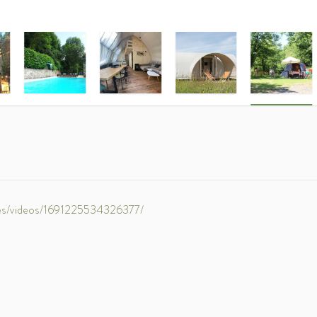
es/videos/1691225534326377/