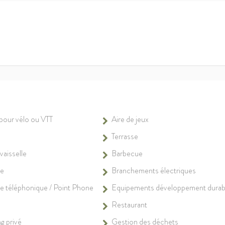
 pour vélo ou VTT
Aire de jeux
Terrasse
vaisselle
Barbecue
ie
Branchements électriques
e téléphonique / Point Phone
Equipements développement durab
Restaurant
g privé
Gestion des déchets