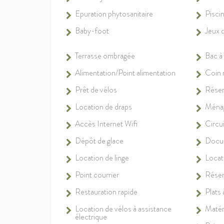
Epuration phytosanitaire
Piscin
Baby-foot
Jeux 
Terrasse ombragée
Bac à 
Alimentation/Point alimentation
Coin 
Prêt de vélos
Réser
Location de draps
Ménag
Accès Internet Wifi
Circui
Dépôt de glace
Docum
Location de linge
Locat
Point courrier
Réser
Restauration rapide
Plats
Location de vélos à assistance
Matér
électrique