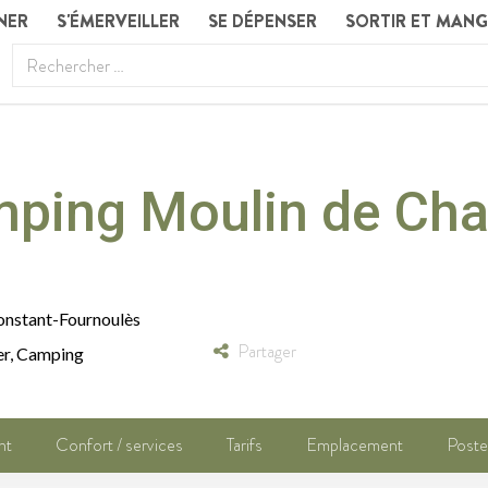
NER
S'ÉMERVEILLER
SE DÉPENSER
SORTIR ET MAN
ping Moulin de Cha
onstant-Fournoulès
Partager
er
,
Camping
nt
Confort / services
Tarifs
Emplacement
Poste