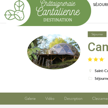
SÉJOUR
Séjourner
Cam
Saint-C
Séjourn
Galerie
Vidéo
Description
Classeme