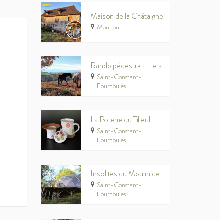
Maison de la Châtaigne
Mourjou
Rando pédestre – Le sentier des Puechs
Saint-Constant-
Fournoulès
La Poterie du Tilleul
Saint-Constant-
Fournoulès
Insolites du Moulin de Chaules
Saint-Constant-
Fournoulès