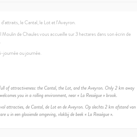
attraits, le Cantal, le Lot et l’Aveyron.
al Moulin de Chaules vous accueille sur 3 hectares dans son écrin de
.
mi-journée ou journée.
full of attractiveness: the Cantal, the Lot, and the Aveyron. Only 2 km away
welcomes you in a rolling environment, near « La Ressègue » brook.
ol attracties, de Cantal, de Lot en de Aveyron. Op slechts 2 km afstand van
re u in een glooiende omgeving, vlakbij de beek « La Ressègue ».