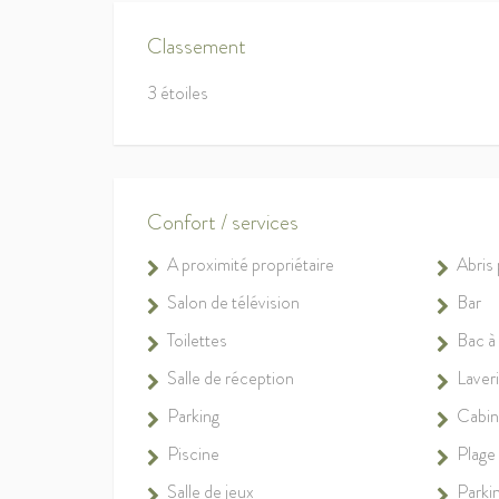
Classement
3 étoiles
Confort / services
A proximité propriétaire
Abris
Salon de télévision
Bar
Toilettes
Bac à 
Salle de réception
Laver
Parking
Cabin
Piscine
Plage
Salle de jeux
Parkin