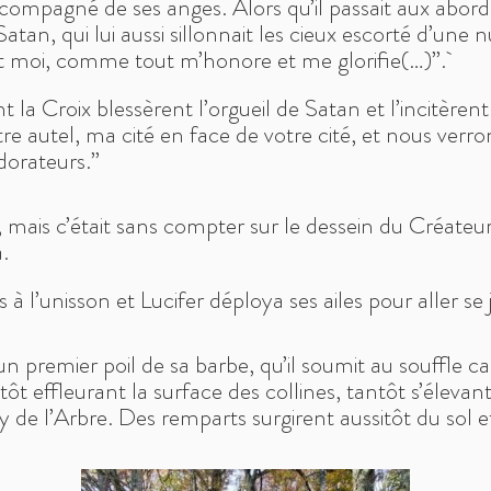
ccompagné de ses anges. Alors qu’il passait aux abord
 Satan, qui lui aussi sillonnait les cieux escorté d’
ant moi, comme tout m’honore et me glorifie(…)”.
 la Croix blessèrent l’orgueil de Satan et l’incitèrent
re autel, ma cité en face de votre cité, et nous verro
dorateurs.”
s, mais c’était sans compter sur le dessein du Créateur
a.
 à l’unisson et Lucifer déploya ses ailes pour aller s
 premier poil de sa barbe, qu’il soumit au souffle capr
ôt effleurant la surface des collines, tantôt s’élevan
 de l’Arbre. Des remparts surgirent aussitôt du so