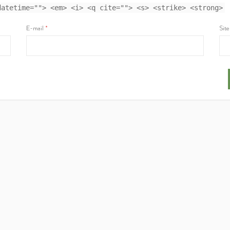
datetime=""> <em> <i> <q cite=""> <s> <strike> <strong>
E-mail
*
Site