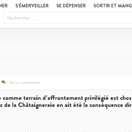
NER
S'ÉMERVEILLER
SE DÉPENSER
SORTIR ET MAN
Aucun commentaire
rre comme terrain d’affrontement privilégié est 
és de la Châtaigneraie en ait été la conséquence di