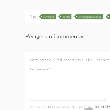
Tags:
auvergne
cantal
chataigneraiecantal
Rédiger un Commentaire
Votre adresse e-mail ne sera pas publiée.
Les champ
Commentaires
*
Vous pouvez utiliser ces codes et attributs
HTML
:
<a href