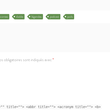
contes
diable
légendes
podcast
poils
s obligatoires sont indiqués avec
*
="" title=""> <abbr title=""> <acronym title=""> <b>