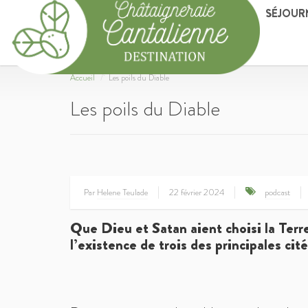
SÉJOUR
Accueil
Les poils du Diable
Les poils du Diable
Par
Helene Teulade
22 février 2024
podcast
Que Dieu et Satan aient choisi la Te
l’existence de trois des principales cit