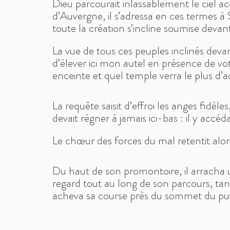
Dieu parcourait inlassablement le ciel a
d’Auvergne, il s’adressa en ces termes à
toute la création s’incline soumise dev
La vue de tous ces peuples inclinés devant
d’élever ici mon autel en présence de vot
enceinte et quel temple verra le plus d’a
La requête saisit d’effroi les anges fidèle
devait régner à jamais ici-bas : il y accéd
Le chœur des forces du mal retentit alors
Du haut de son promontoire, il arracha un
regard tout au long de son parcours, tant
acheva sa course près du sommet du puy