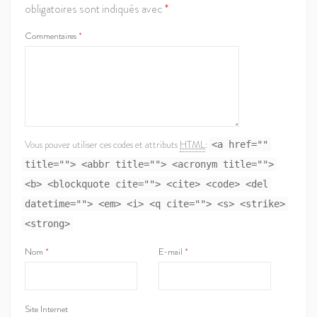
obligatoires sont indiqués avec
*
Commentaires
*
Vous pouvez utiliser ces codes et attributs
HTML
:
<a href=""
title=""> <abbr title=""> <acronym title="">
<b> <blockquote cite=""> <cite> <code> <del
datetime=""> <em> <i> <q cite=""> <s> <strike>
<strong>
Nom
*
E-mail
*
Site Internet