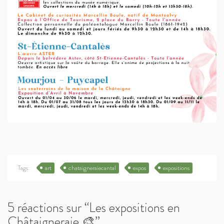
Tags:
art
chataigneraiecantal
expos
expositions
5 réactions sur “Les expositions en
Châtaigneraie 🎨​”