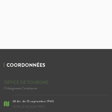
COORDONNÉES
OFFICE DE TOURISME
Châtaigneraie Cantalienne
28 Av. du 15 septembre 1945
15290 LE ROUGET PERS