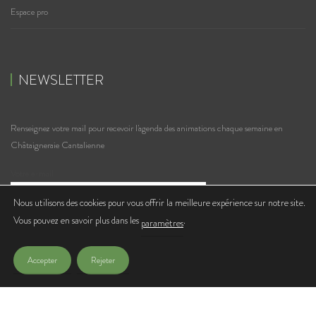
Espace pro
NEWSLETTER
Renseignez votre mail pour recevoir l'agenda des animations chaque semaine en
Châtaigneraie Cantalienne
Votre e-mail
Nous utilisons des cookies pour vous offrir la meilleure expérience sur notre site.
Vous pouvez en savoir plus dans les
.
J'accepte de recevoir les lettres d'infos de l'Office de Tourisme
paramètres
Accepter
Rejeter