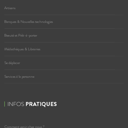
Artisans
Banques & Nouvelles technologies
Beauté et Prêt-à-porter
Médiathèques & Librairies
Se déplacer
Services à la personne
INFOS
PRATIQUES
Comment venir chez nous ?