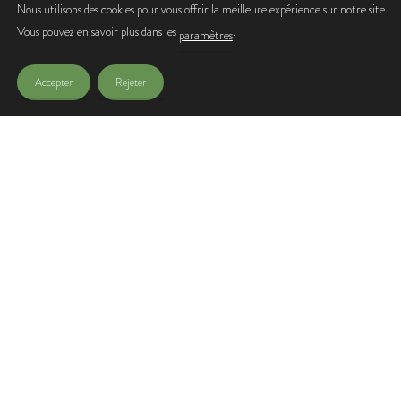
Nous utilisons des cookies pour vous offrir la meilleure expérience sur notre site.
Vous pouvez en savoir plus dans les
.
J'accepte de recevoir les lettres d'infos de l'Office de Tourisme
paramètres
Accepter
Rejeter