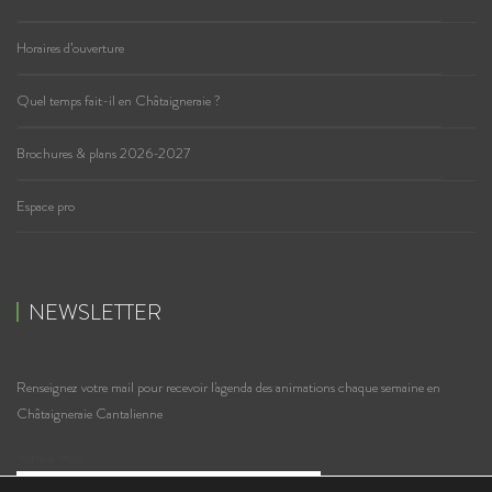
Horaires d’ouverture
Quel temps fait-il en Châtaigneraie ?
Brochures & plans 2026-2027
Espace pro
NEWSLETTER
Renseignez votre mail pour recevoir l'agenda des animations chaque semaine en
Châtaigneraie Cantalienne
Votre e-mail