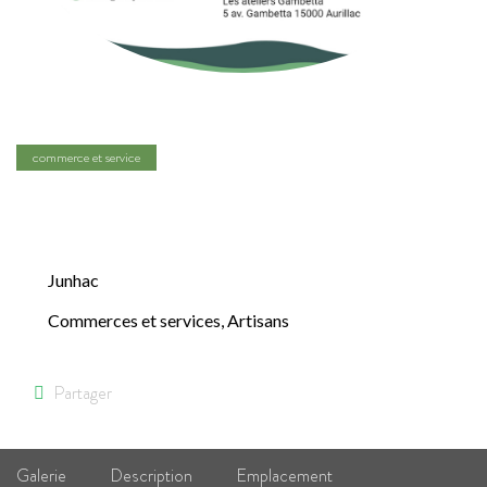
commerce et service
Recyclidée
Junhac
Commerces et services
,
Artisans
Partager
Galerie
Description
Emplacement