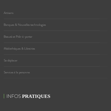
Artisans
Banques & Nouvelles technologies
Beauté et Prêt-à-porter
Médiathèques & Librairies
Se déplacer
Services à la personne
INFOS
PRATIQUES