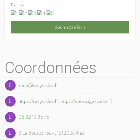
Évaluation
Coordonnées
anne@recyclidee.fr
https://recyclidee.fr, https://decapage-cantal.fr
06 32 19 85 75
3 Le Bouscailloux , 15120 Junhac