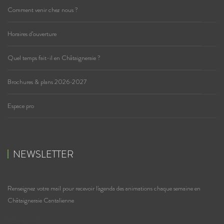
Comment venir chez nous ?
Horaires d’ouverture
Quel temps fait-il en Châtaigneraie ?
Brochures & plans 2026-2027
Espace pro
NEWSLETTER
Renseignez votre mail pour recevoir l'agenda des animations chaque semaine en
Châtaigneraie Cantalienne
Votre e-mail