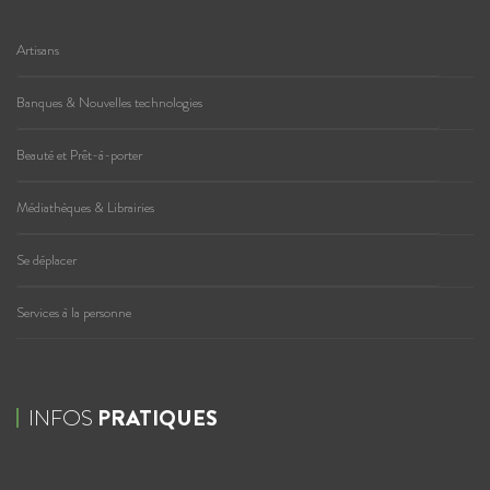
Artisans
Banques & Nouvelles technologies
Beauté et Prêt-à-porter
Médiathèques & Librairies
Se déplacer
Services à la personne
INFOS
PRATIQUES