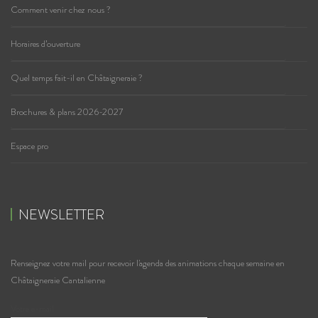
Comment venir chez nous ?
Horaires d’ouverture
Quel temps fait-il en Châtaigneraie ?
Brochures & plans 2026-2027
Espace pro
NEWSLETTER
Renseignez votre mail pour recevoir l'agenda des animations chaque semaine en
Châtaigneraie Cantalienne
Votre e-mail