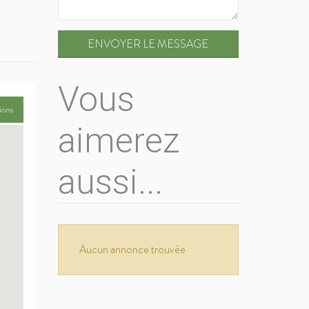
ENVOYER LE MESSAGE
Vous
ions
aimerez
aussi...
Aucun annonce trouvée