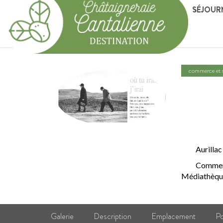
SÉJOUR
commerce et s
ÉDI
GA
Aurillac
Commerc
Médiathèque
Galerie
Description
Emplacement
Po