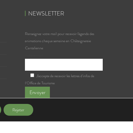
NEWSLETTER
Renseignez votre mail pour recevoir l'agenda des
animations chaque semaine en Châtaigneraie
Cantalienne
Votre e-mail
J'accepte de recevoir les lettres d'infos de
l'Office de Tourisme
Rejeter