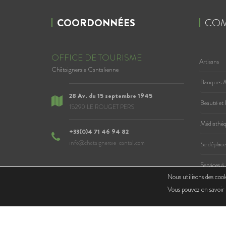
COORDONNÉES
COM
OFFICE DE TOURISME
Artisans
Châtaigneraie Cantalienne
Banques &
28 Av. du 15 septembre 1945
Beauté et 
15290 LE ROUGET PERS
Médiathèqu
+33(0)4 71 46 94 82
info@chataigneraie-cantal.com
Se déplace
Services à
Nous utilisons des cook
NOUS CONTACTER
Vous pouvez en savoir 