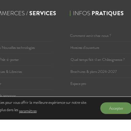
MERCES /
SERVICES
INFOS
PRATIQUES
Comment venir chez nous ?
 Nouvelles technologies
Horaires d’ouverture
Prêt-à-porter
Quel temps fait-il en Châtaigneraie ?
es & Librairies
Brochures & plans 2026-2027
r
Espace pro
 la personne
ies pour vous offrir la meilleure expérience sur notre site.
Accepter
plus dans les
.
paramètres