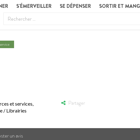
NER
S'ÉMERVEILLER
SE DÉPENSER
SORTIR ET MAN
ervice
TION QUELQUE PAR
LERIE PHOTOS
Partager
es et services
,
 / Librairies
ster un avis