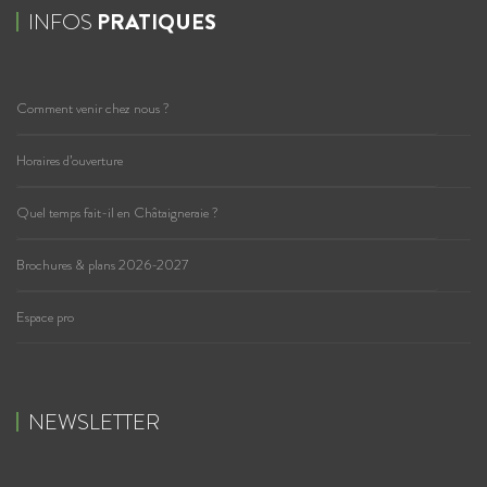
INFOS
PRATIQUES
Comment venir chez nous ?
Horaires d’ouverture
Quel temps fait-il en Châtaigneraie ?
Brochures & plans 2026-2027
Espace pro
NEWSLETTER