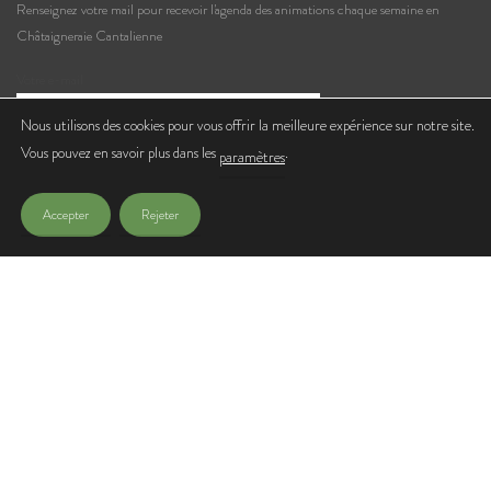
Renseignez votre mail pour recevoir l'agenda des animations chaque semaine en
Châtaigneraie Cantalienne
Votre e-mail
Nous utilisons des cookies pour vous offrir la meilleure expérience sur notre site.
Vous pouvez en savoir plus dans les
.
J'accepte de recevoir les lettres d'infos de l'Office de Tourisme
paramètres
Accepter
Rejeter