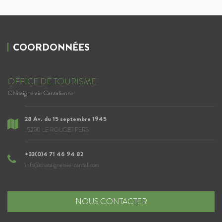
COORDONNÉES
OFFICE DE TOURISME
Châtaigneraie Cantalienne
28 Av. du 15 septembre 1945
15290 LE ROUGET PERS
+33(0)4 71 46 94 82
info@chataigneraie-cantal.com
NOUS CONTACTER