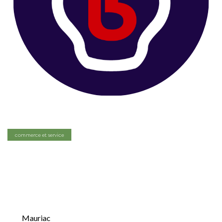
commerce et service
Cantal Shop (La
marque du 15)
Mauriac