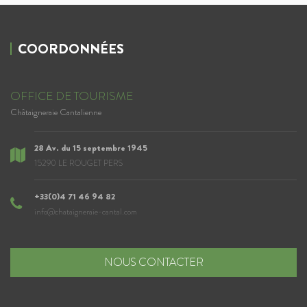
COORDONNÉES
OFFICE DE TOURISME
Châtaigneraie Cantalienne
28 Av. du 15 septembre 1945
15290 LE ROUGET PERS
+33(0)4 71 46 94 82
info@chataigneraie-cantal.com
NOUS CONTACTER