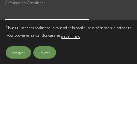
Châtaigneraie Cantalienne
Votre e-mail
Nous utilisons des cookies pour vous offrir la meilleure expérience sur notre site.
Vous pouvez en savoir plus dans les
.
J'accepte de recevoir les lettres d'infos de l'Office de Tourisme
paramètres
Accepter
Rejeter
© Copyright 2021 – OT Chataigneraie Cantalienne |
Mentions légales
| Site réalisé
par
Z-INDEX