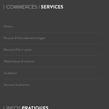
COMMERCES /
SERVICES
Artisans
Banques & Nouvelles technologies
Beauté et Prêt-à-porter
Médiathèques & Librairies
Se déplacer
Services à la personne
INFOS
PRATIQUES