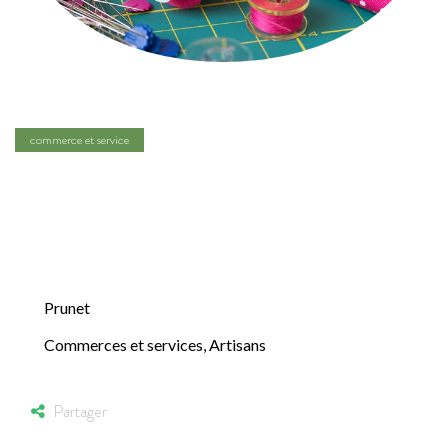
commerce et service
Au dé coud vit’ –
Couture
Prunet
Commerces et services
,
Artisans
Partager