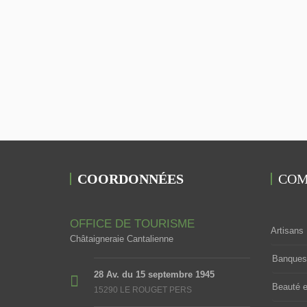
COORDONNÉES
COM
OFFICE DE TOURISME
Artisans
Châtaigneraie Cantalienne
Banques 
28 Av. du 15 septembre 1945
Beauté e
15290 LE ROUGET PERS