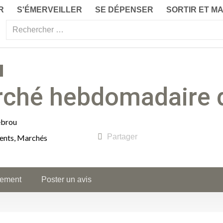
R
S'ÉMERVEILLER
SE DÉPENSER
SORTIR ET M
ché hebdomadaire 
ebrou
Partager
ents
,
Marchés
ement
Poster un avis