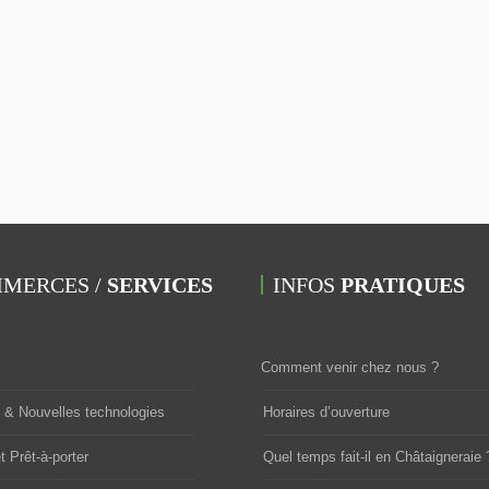
MERCES /
SERVICES
INFOS
PRATIQUES
Comment venir chez nous ?
& Nouvelles technologies
Horaires d’ouverture
t Prêt-à-porter
Quel temps fait-il en Châtaigneraie 