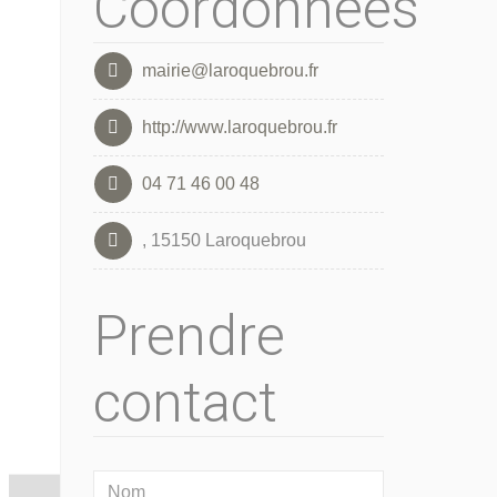
Coordonnées
mairie@laroquebrou.fr
http://www.laroquebrou.fr
04 71 46 00 48
, 15150 Laroquebrou
Prendre
contact