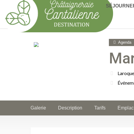
SÉJOURNE
Agenda
Mar
Laroqu
Événem
Galerie
Description
Tarifs
Emplac