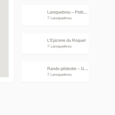
Laroquebrou – Petite Cité de Caractère®
Laroquebrou
L’Épicerie du Roquet
Laroquebrou
Rando pédestre – GR®652, les gorges de la Cère
Laroquebrou