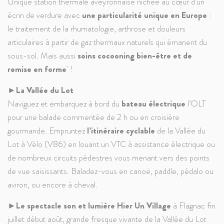
Unique station thermale aveyronnaise nichée au cœur d’un
écrin de verdure avec
une particularité unique en Europe
:
le traitement de la rhumatologie, arthrose et douleurs
articulaires à partir de gaz thermaux naturels qui émanent du
sous-sol. Mais aussi
soins cocooning bien-être et de
remise en forme
!
►
La Vallée du Lot
Naviguez et embarquez à bord du
bateau électrique
l’OLT
pour une balade commentée de 2 h ou en croisière
gourmande. Empruntez
l’itinéraire cyclable
de la Vallée du
Lot à Vélo (V86) en louant un VTC à assistance électrique ou
de nombreux circuits pédestres vous menant vers des points
de vue saisissants. Baladez-vous en canoë, paddle, pédalo ou
aviron, ou encore à cheval.
►Le spectacle son et lumière Hier Un Village
à Flagnac fin
juillet début août, grande fresque vivante de la Vallée du Lot