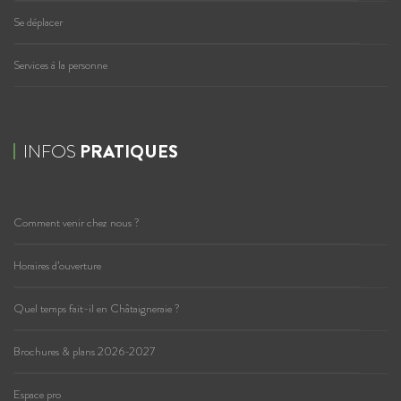
Se déplacer
Services à la personne
INFOS
PRATIQUES
Comment venir chez nous ?
Horaires d’ouverture
Quel temps fait-il en Châtaigneraie ?
Brochures & plans 2026-2027
Espace pro