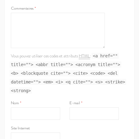
Commentaires
*
Vous pouvez utiliser ces codes et attributs
HTML
:
<a href=""
title=""> <abbr title=""> <acronym title="">
<b> <blockquote cite=""> <cite> <code> <del
datetime=""> <em> <i> <q cite=""> <s> <strike>
<strong>
Nom
*
E-mail
*
Site Internet