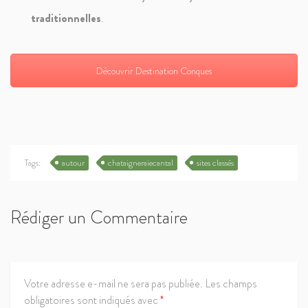
traditionnelles
.
Découvrir Destination Conques
Tags:
autour
chataigneraiecantal
sites classés
Rédiger un Commentaire
Votre adresse e-mail ne sera pas publiée.
Les champs
obligatoires sont indiqués avec
*