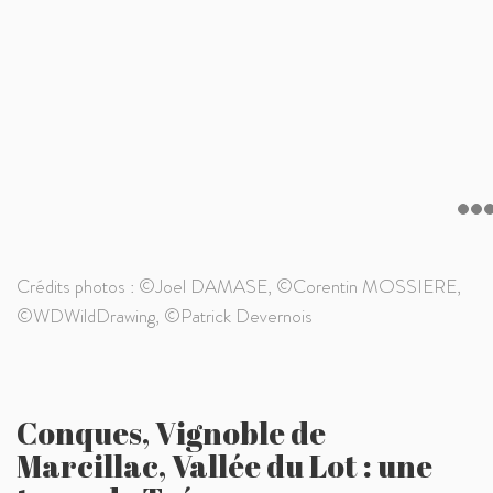
Crédits photos : ©Joel DAMASE, ©Corentin MOSSIERE,
©WDWildDrawing, ©Patrick Devernois
Conques, Vignoble de
Marcillac, Vallée du Lot : une