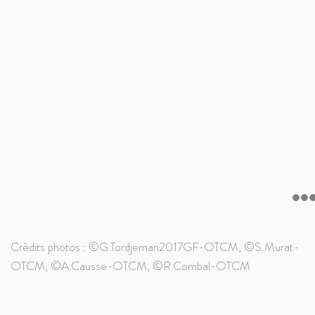
Crédits photos : ©G.Tordjeman2017GF-OTCM, ©S.Murat-
OTCM, ©A.Causse-OTCM, ©R.Combal-OTCM