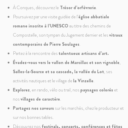
À Conques, découvrez le
Trésor d’orfèvrerie
.
Poursuivez par une visite guidée de l’
église abbatiale
romane inscrite à
l’UNESCO
au titre des chemins de
Compostelle, son tympan du Jugement dernier et les
vitraux
contemporains de Pierre Soulages
.
Partez à la rencontre des
talentueux artisans d’art.
Évadez-vous vers le vallon de Marcillac et son vignoble
,
Salles-la-Source et sa cascade, la vallée du Lot
, ses
activités nautiques et le village de
la Vinzelle
.
Explorez
, en rando, vélo ou trail, nos
paysages colorés
et
nos
villages de caractère
.
Partagez nos saveurs
sur les marchés, chez le producteur et
sur nos bonnes tables.
Découvrez nos
festivals, concerts, conférences et fêtes