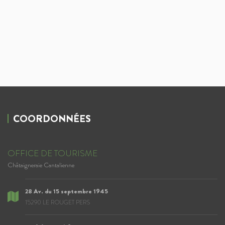
COORDONNÉES
OFFICE DE TOURISME
Châtaigneraie Cantalienne
28 Av. du 15 septembre 1945
15290 LE ROUGET PERS