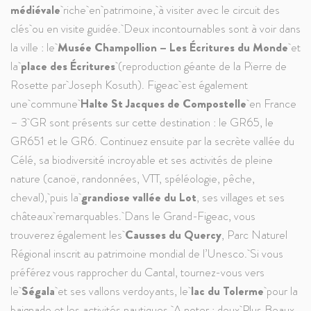
médiévale
riche en patrimoine, à visiter avec le circuit des
clés ou en visite guidée. Deux incontournables sont à voir dans
la ville : le
Musée Champollion – Les Écritures du Monde
et
la
place des Écritures
(reproduction géante de la Pierre de
Rosette par
Joseph Kosuth
). Figeac est également
une commune
Halte St Jacques de Compostelle
en France
– 3 GR sont présents sur cette destination : le GR65, le
GR651 et le GR6. Continuez ensuite par la secrète vallée du
Célé, sa biodiversité incroyable et ses activités de pleine
nature (canoë, randonnées, VTT, spéléologie, pêche,
cheval), puis la
grandiose vallée du Lo
t
, ses villages et ses
châteaux remarquables. Dans le Grand-Figeac, vous
trouverez également les
Causses du Quercy
, Parc Naturel
Régional inscrit au patrimoine mondial de l’Unesco. Si vous
préférez vous rapprocher du Cantal, tournez-vous vers
le
Ségala
et ses vallons verdoyants, le
lac du Tolerme
pour la
baignade et les activités nautiques. A noter : deux Plus Beaux