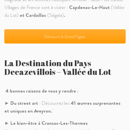
Villages de France sont à visiter :
C
apdenac-Le-Haut
(Vallée
du Lot)
et Cardaillac
(Ségala)
.
Découvrir le Grand Figeac
La Destination du Pays
Decazevillois – Vallée du Lot
4 bonnes raisons de vous y rendre :
►
Du street art
:
Découvrez les
41 œuvres surprenantes
et uniques en Aveyron.
►
Le bien-être à Cransac-Les-Thermes