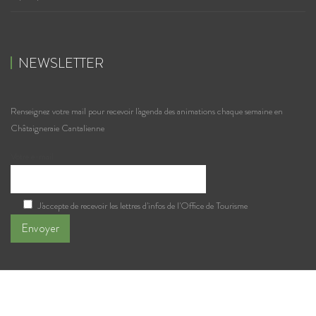
NEWSLETTER
Renseignez votre mail pour recevoir l'agenda des animations chaque semaine en
Châtaigneraie Cantalienne
Votre e-mail
J'accepte de recevoir les lettres d'infos de l'Office de Tourisme