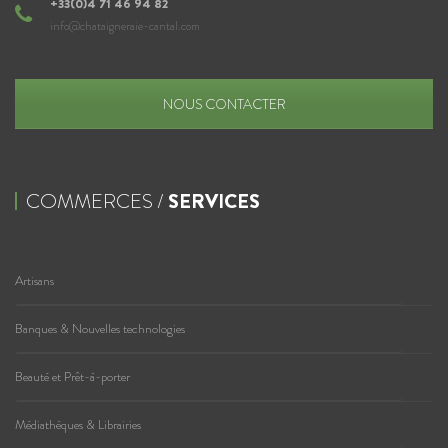
+33(0)4 71 46 94 82
info@chataigneraie-cantal.com
NOUS CONTACTER
COMMERCES /
SERVICES
Artisans
Banques & Nouvelles technologies
Beauté et Prêt-à-porter
Médiathèques & Librairies