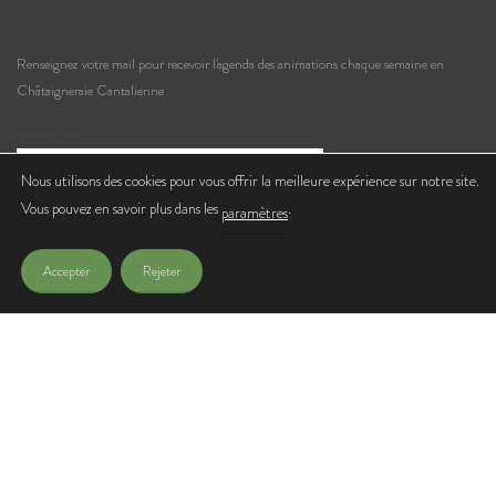
Renseignez votre mail pour recevoir l'agenda des animations chaque semaine en
Châtaigneraie Cantalienne
Votre e-mail
Nous utilisons des cookies pour vous offrir la meilleure expérience sur notre site.
Vous pouvez en savoir plus dans les
.
J'accepte de recevoir les lettres d'infos de l'Office de Tourisme
paramètres
Accepter
Rejeter