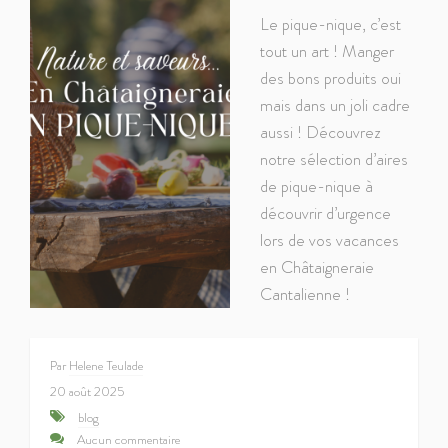
Le pique-nique, c’est
tout un art ! Manger
des bons produits oui
mais dans un joli cadre
aussi ! Découvrez
notre sélection d’aires
de pique-nique à
découvrir d’urgence
lors de vos vacances
en Châtaigneraie
Cantalienne !
Par
Helene Teulade
20 août 2025
blog
Aucun commentaire