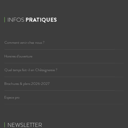
INFOS
PRATIQUES
Comment venir chez nous ?
Horaires d’ouverture
Quel temps fait-il en Châtaigneraie ?
Brochures & plans 2026-2027
Espace pro
NEWSLETTER